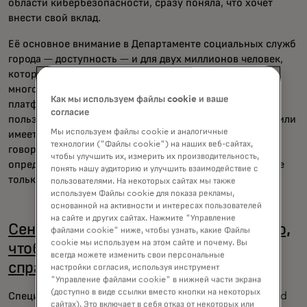
области кибербезопасности, сразу поняла, что хочет
внести свой вклад.
Её основное внимание в Департаменте социальных служб
города — доступность — и для двух миллионов человек,
которые обслуживает NYC DSS, на кону стоит очень
многое. «Каждый должен уметь пользоваться этой
Как мы используем файлы cookie и ваше
платформой, будь то то, кто только что научился
согласие
пользоваться компьютером, не говорит по-английски или
Мы используем файлы cookie и аналогичные
имеет нарушения слуховой обработки или зрения», —
технологии ("Файлы cookie") на наших веб-сайтах,
говорит Халтер. «Простота использования может
чтобы улучшить их, измерить их производительность,
определить, получает ли человек льготы, которые он не
понять нашу аудиторию и улучшить взаимодействие с
только нуждается, но и имеет на это право.»
пользователями. На некоторых сайтах мы также
используем Файлы cookie для показа рекламы,
основанной на активности и интересах пользователей
на сайте и других сайтах. Нажмите "Управление
Сент-Луис использует данные во благо,
файлами cookie" ниже, чтобы узнать, какие Файлы
cookie мы используем на этом сайте и почему. Вы
чтобы предоставлять более
всегда можете изменить свои персональные
справедливые услуги бездомным.
настройки согласия, используя инструмент
"Управление файлами cookie" в нижней части экрана
(доступно в виде ссылки вместо кнопки на некоторых
Специалисты по анализу данных компании Mastercard
сайтах). Это включает в себя отказ от некоторых или