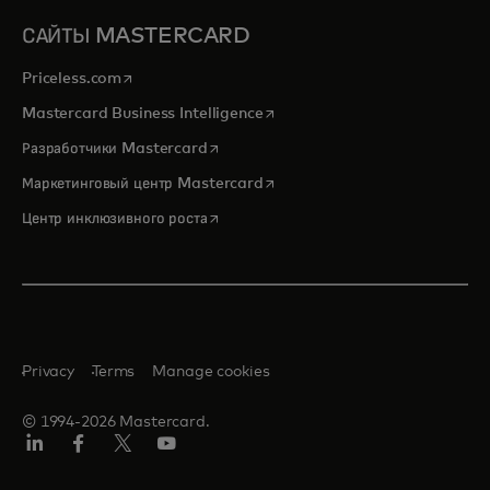
САЙТЫ MASTERCARD
opens in a new tab
Priceless.com
opens in a new tab
Mastercard Business Intelligence
opens in a new tab
Разработчики Mastercard
opens in a new tab
Маркетинговый центр Mastercard
opens in a new tab
Центр инклюзивного роста
Privacy
Terms
Manage cookies
© 1994-2026 Mastercard.
LinkedIn
Facebook
Twitter/X
Youtube