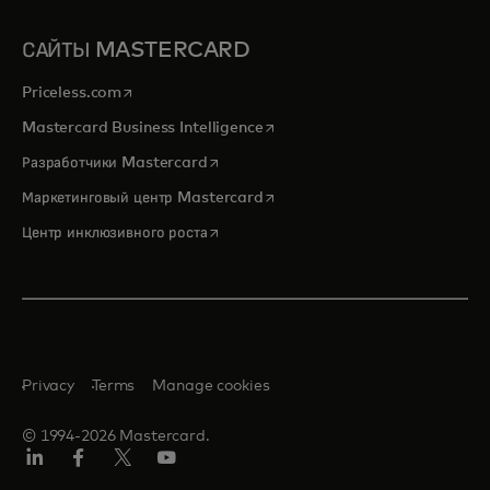
САЙТЫ MASTERCARD
opens in a new tab
Priceless.com
opens in a new tab
Mastercard Business Intelligence
opens in a new tab
Разработчики Mastercard
opens in a new tab
Маркетинговый центр Mastercard
opens in a new tab
Центр инклюзивного роста
Privacy
Terms
Manage cookies
© 1994-2026 Mastercard.
LinkedIn
Facebook
Twitter/X
Youtube