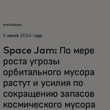
Для вас
Для бизнеса
ИННОВАЦИИ
6 июня 2024 года
Для всего мира
Space Jam: По мере
Для новаторов
роста угрозы
орбитального мусора
Новости и тренды
растут и усилия по
сокращению запасов
космического мусора