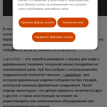
сайтах). Это включает в себя отказ от некоторых или
всех Файлов cookie, за исключением тех, которые
строго необходимы для работы сайта.
Принять Файлы cookie
Отклонить все
В начале проекта исследователи впервые отправили в
космос образцы дерева, включая магнолию, вишню и
Управлять Файлами cookie
берёзу, для испытаний, выбрав магнолию, добываемую из
лесного предприятия Sumimoto Forestry, как
победителя за её устойчивость и лёгкость.
LignoSat — это коробка размером с кружку для кофе с
деревянными панелями толщиной менее полудюйма на
алюминиевой раме. Куб был собран с использованием
традиционной японской техники
— сасимоно
, при
которой деревянные изделия собираются без гвоздей,
используя сложные деревянные соединения. Такой
подход гарантирует, что детали идеально сочетаются друг
с другом, и такая конструкция не влияет на
радиопередачу или механическое оборудование при
использовании на станции.