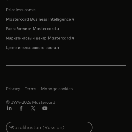
opens in a new tab
Priceless.com
opens in a new tab
Mastercard Business Intelligence
opens in a new tab
Разработчики Mastercard
opens in a new tab
Маркетинговый центр Mastercard
opens in a new tab
Центр инклюзивного роста
Privacy
Terms
Manage cookies
© 1994-2026 Mastercard.
LinkedIn
Facebook
Twitter/X
Youtube
Select
a