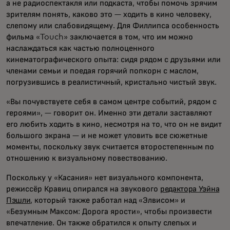
а не радиоспектакля или подкаста, чтобы помочь зрячим
зрителям понять, каково это — ходить в кино человеку,
слепому или слабовидящему. Для Филлипса особенность
фильма «Touch» заключается в том, что им можно
наслаждаться как частью полноценного
кинематографического опыта: сидя рядом с друзьями или
членами семьи и поедая горячий попкорн с маслом,
погрузившись в реалистичный, кристально чистый звук.
«Вы почувствуете себя в самом центре событий, рядом с
героями», — говорит он. Именно эти детали заставляют
его любить ходить в кино, несмотря на то, что он не видит
большого экрана — и не может уловить все сюжетные
моменты, поскольку звук считается второстепенным по
отношению к визуальному повествованию.
Поскольку у «Касания» нет визуального компонента,
режиссёр Кравиц опирался на звукового
редактора Уэйна
Пэшли
, который также работал над «Элвисом» и
«Безумным Максом: Дорога ярости», чтобы произвести
впечатление. Он также обратился к опыту слепых и