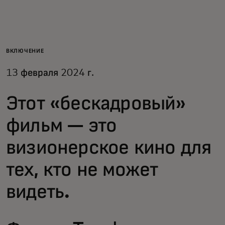
Для вас
Для бизнеса
ВКЛЮЧЕНИЕ
13 февраля 2024 г.
Для всего мира
Этот «бескадровый»
Для новаторов
фильм — это
визионерское кино для
Новости и тренды
тех, кто не может
видеть.