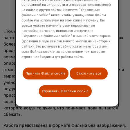
основанной на активности и интересах пользователей
на сайте и других сайтах. Нажмите "Управление
файлами cookie" ниже, чтобы узнать, какие Файлы
cookie мы используем на этом сайте и почему. Вы
всегда можете изменить свои персональные
настройки согласия, используя инструмент
«Touch» был задуман компанией Mastercard в
"Управление файлами cookie" в нижней части экрана
партнёрстве с австралийским банком Westpac в рамках
(доступно в виде ссылки вместо кнопки на некоторых
более широкой региональной инициативы по
сайтах). Это включает в себя отказ от некоторых или
продвижению инклюзии людей с ограниченными
всех Файлов cookie, за исключением тех, которые
возможностями. Режиссёр
Тони Кравиц
«Касание»
строго необходимы для работы сайта.
опирается на насыщенные звуковые эффекты,
атмосферную музыку, тщательно продуманные диалоги и
Принять Файлы cookie
Отклонить все
выразительные актёры, чтобы рассказать историю
учёного, застрявшего глубоко в мозгу отца после
неудачного лабораторного эксперимента. Зрители
Управлять Файлами cookie
присоединяются к нему, когда он бродит по
воспоминаниям отца, раскрывая больше о человеке,
которого когда-то думал, что понимает, пока пытается
сбежать.
Работа представлена в формате фильма без изображения,