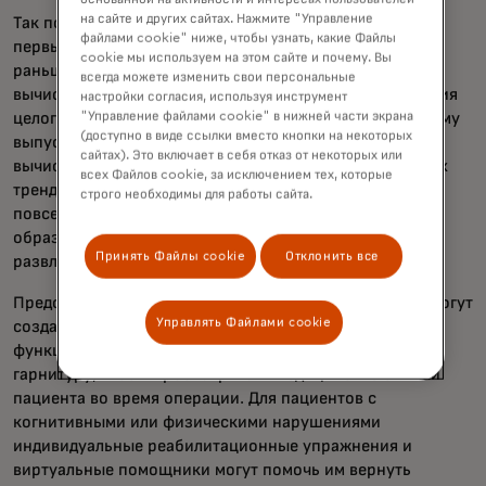
на сайте и других сайтах. Нажмите "Управление
Так почему же это может изменить правила игры? Во-
файлами cookie" ниже, чтобы узнать, какие Файлы
первых, эта технология сделает возможным то, что
cookie мы используем на этом сайте и почему. Вы
раньше казалось немыслимым. Пространственные
всегда можете изменить свои персональные
вычисления обладают потенциалом для преобразования
настройки согласия, используя инструмент
"Управление файлами cookie" в нижней части экрана
целого ряда отраслей. Фактически, согласно последнему
(доступно в виде ссылки вместо кнопки на некоторых
выпуску Mastercard
Signals,
пространственные
сайтах). Это включает в себя отказ от некоторых или
вычисления являются одним из новых технологических
всех Файлов cookie, за исключением тех, которые
трендов 2024 года, готовых интегрироваться в нашу
строго необходимы для работы сайта.
повседневную жизнь, преобразуя покупки, торговлю,
образование, здравоохранение, производство и
Принять Файлы cookie
Отклонить все
развлечения.
Представьте себе мир, где дизайнеры и архитекторы могут
Управлять Файлами cookie
создавать прототипы продуктов и тестировать
функциональность на лету, или хирурги могут носить
гарнитуру, чтобы просматривать медицинские снимки
пациента во время операции. Для пациентов с
когнитивными или физическими нарушениями
индивидуальные реабилитационные упражнения и
виртуальные помощники могут помочь им вернуть