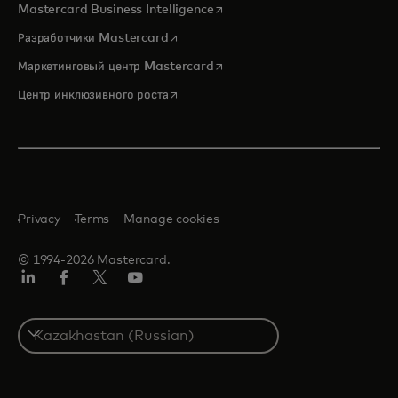
opens in a new tab
Mastercard Business Intelligence
opens in a new tab
Разработчики Mastercard
opens in a new tab
Маркетинговый центр Mastercard
opens in a new tab
Центр инклюзивного роста
Privacy
Terms
Manage cookies
© 1994-2026 Mastercard.
LinkedIn
Facebook
Twitter/X
Youtube
Select
a
country