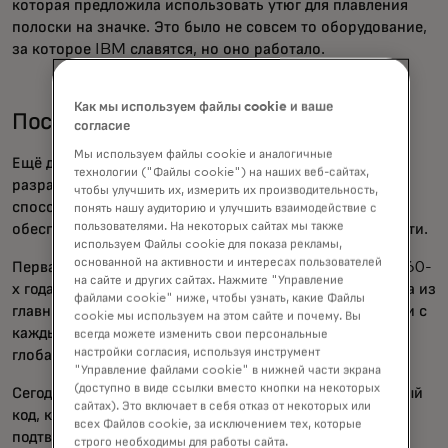
которая предложила использовать утюг для плавления
полоски на значке. Это было не совсем то оборудование,
за которое IBM славятся, но оно работало.
Как мы используем файлы cookie и ваше
Постепенно уменьшая безопасность
согласие
Мы используем файлы cookie и аналогичные
Ещё до появления магнитной полосы инженеры
технологии ("Файлы cookie") на наших веб-сайтах,
разрабатывали идею карты с компьютерным чипом,
чтобы улучшить их, измерить их производительность,
способной выполнять сложные вычисления,
понять нашу аудиторию и улучшить взаимодействие с
пользователями. На некоторых сайтах мы также
обеспечивающие ещё более строгие меры безопасности.
используем Файлы cookie для показа рекламы,
основанной на активности и интересах пользователей
Первая чиповая карта дебютировала во Франции в 1960-
на сайте и других сайтах. Нажмите "Управление
х годах, но потребовались годы, чтобы прижиться. Одна из
файлами cookie" ниже, чтобы узнать, какие Файлы
главных проблем — разные чиповые карты не работали с
cookie мы используем на этом сайте и почему. Вы
каждым терминалом. Это привело к разработке
всегда можете изменить свои персональные
настройки согласия, используя инструмент
глобального стандарта технологий чипов EMV. .
"Управление файлами cookie" в нижней части экрана
(доступно в виде ссылки вместо кнопки на некоторых
Сегодня для каждой транзакции чип создаёт уникальный
сайтах). Это включает в себя отказ от некоторых или
код, который подтверждается банком-эмитентом для
всех Файлов cookie, за исключением тех, которые
подтверждения использования подлинной карты. Эта
строго необходимы для работы сайта.