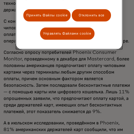
технология также повышает безопасность данных
держателя карты.
Принять Файлы cookie
Отклонить все
С конца 1990-х годов, с внедрением стандарта EMV,
чиповые карты стали предпочтительным способом
Управлять Файлами cookie
оплаты. Сегодня чипы EMV используются в
86%
всех
операций по оплате картами при личном контакте в мире.
Согласно опросу потребителей Phoenix Consumer
Monitor, проведенному в декабре для Mastercard, более
половины американцев предпочитают оплату чиповыми
картами через терминалы любым другим способом
оплаты, причем основным фактором является
безопасность. Затем последовали бесконтактные платежи
— с помощью карты или цифрового кошелька. Лишь 11%
опрошенных заявили, что предпочитают оплату картой, а
среди держателей карт, имеющих опыт бесконтактных
платежей, этот показатель снижается до 9%.
А в июльском исследовании, проведённом в Phoenix,
81% американских держателей карт сообщили, что им