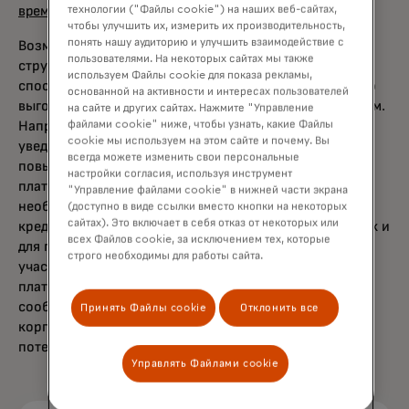
opens in a new tab
технологии ("Файлы cookie") на наших веб-сайтах,
времени
] и стандартов данных ISO 20022».
чтобы улучшить их, измерить их производительность,
понять нашу аудиторию и улучшить взаимодействие с
Возможность передавать и анализировать
пользователями. На некоторых сайтах мы также
структурированные транзакционные данные также
используем Файлы cookie для показа рекламы,
способствует большей автоматизации процессов, что
основанной на активности и интересах пользователей
выгодно как банкам, так и их корпоративным клиентам.
на сайте и других сайтах. Нажмите "Управление
файлами cookie" ниже, чтобы узнать, какие Файлы
Например, возможность отправки платежного
cookie мы используем на этом сайте и почему. Вы
уведомления одновременно с кредитным переводом
всегда можете изменить свои персональные
повышает эффективность сквозной обработки
настройки согласия, используя инструмент
платежей, что сокращает время и ресурсы,
"Управление файлами cookie" в нижней части экрана
необходимые для управления дебиторской и
(доступно в виде ссылки вместо кнопки на некоторых
сайтах). Это включает в себя отказ от некоторых или
кредиторской задолженностью как для продавцов, так и
всех Файлов cookie, за исключением тех, которые
для покупателей. В обоих случаях банк будет
строго необходимы для работы сайта.
участвовать в новых платежных потоках или взимать
плату за услугу поэтапно. Действительно, потоки
сообщений ISO 20022, в которых участвуют
Принять Файлы cookie
Отклонить все
корпорации, предоставляют банкам наибольший
потенциал дохода.
Управлять Файлами cookie