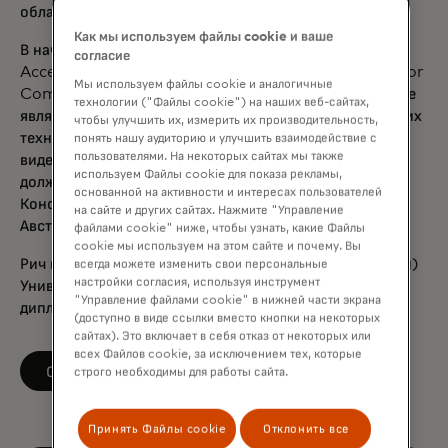
области анализа больших данных.
Как мы используем файлы cookie и ваше
В начале своей карьеры Рич работал в компаниях
согласие
Accenture, Procter & Gamble, Unilever и Ford Motor
Мы используем файлы cookie и аналогичные
Company в Великобритании, Европе и Азии. Он также
технологии ("Файлы cookie") на наших веб-сайтах,
является соучредителем стартапа в сфере медицинских
чтобы улучшить их, измерить их производительность,
технологий, позволяющего проводить
понять нашу аудиторию и улучшить взаимодействие с
пользователями. На некоторых сайтах мы также
видеоконсультации через смартфоны, и занимает
используем Файлы cookie для показа рекламы,
должность неисполнительного директора и члена
основанной на активности и интересах пользователей
Консультативного совета по высоким достижениям
на сайте и других сайтах. Нажмите "Управление
Австралийской федерации парусного спорта.
файлами cookie" ниже, чтобы узнать, какие Файлы
cookie мы используем на этом сайте и почему. Вы
Рич имеет степень магистра машиностроения (M.Eng)
всегда можете изменить свои персональные
настройки согласия, используя инструмент
Университета Саутгемптона и является
"Управление файлами cookie" в нижней части экрана
дипломированным бухгалтером (ACMA, CGMA).
(доступно в виде ссылки вместо кнопки на некоторых
сайтах). Это включает в себя отказ от некоторых или
всех Файлов cookie, за исключением тех, которые
opens in a new tab
Следите за LinkedIn
строго необходимы для работы сайта.
Принять Файлы cookie
Отклонить все