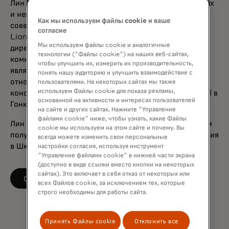
Лин Хай заслужил репутацию работы в корпоративных
и некоммерческих советах, а также в комитетах
Как мы используем файлы cookie и ваше
советов. Он является председателем Wan Shi Wang
согласие
Lian Network Technology, директором совета
Мы используем файлы cookie и аналогичные
директоров Cuscal Limited в Сиднее и входит в
технологии ("Файлы cookie") на наших веб-сайтах,
комитет по рискам Совета директоров. Он также
чтобы улучшить их, измерить их производительность,
является директором Национального комитета по
понять нашу аудиторию и улучшить взаимодействие с
отношениям между США и Китаем и старшим членом
пользователями. На некоторых сайтах мы также
используем Файлы cookie для показа рекламы,
консультативного совета CDIB Capital International в
основанной на активности и интересах пользователей
Гонконге.
на сайте и других сайтах. Нажмите "Управление
файлами cookie" ниже, чтобы узнать, какие Файлы
Лин Хай окончил Колледж Святой Розы в Нью-Йорке и
cookie мы используем на этом сайте и почему. Вы
получил степень магистра делового администрирования
всегда можете изменить свои персональные
в Школе бизнеса Бут Чикагского университета.
настройки согласия, используя инструмент
"Управление файлами cookie" в нижней части экрана
(доступно в виде ссылки вместо кнопки на некоторых
сайтах). Это включает в себя отказ от некоторых или
opens in a new tab
Следите за LinkedIn
всех Файлов cookie, за исключением тех, которые
строго необходимы для работы сайта.
Принять Файлы cookie
Отклонить все