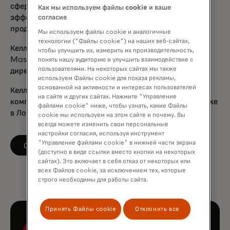
сферах стратегии, развития бизнеса, повышения
Как мы используем файлы cookie и ваше
эффективности работы отдела продаж и управления
согласие
продуктами.
Мы используем файлы cookie и аналогичные
технологии ("Файлы cookie") на наших веб-сайтах,
Келли входит в совет директоров Vocalink, компании
чтобы улучшить их, измерить их производительность,
Mastercard, и занимал должности в советах
понять нашу аудиторию и улучшить взаимодействие с
пользователями. На некоторых сайтах мы также
директоров Dunelm и UK Finance.
используем Файлы cookie для показа рекламы,
основанной на активности и интересах пользователей
Келли начала свою карьеру в качестве консультанта в
на сайте и других сайтах. Нажмите "Управление
компании PwC после получения степени по экономике
файлами cookie" ниже, чтобы узнать, какие Файлы
в Лондонской школе экономики.
cookie мы используем на этом сайте и почему. Вы
всегда можете изменить свои персональные
настройки согласия, используя инструмент
"Управление файлами cookie" в нижней части экрана
opens in a new tab
Следите за LinkedIn
(доступно в виде ссылки вместо кнопки на некоторых
сайтах). Это включает в себя отказ от некоторых или
всех Файлов cookie, за исключением тех, которые
строго необходимы для работы сайта.
Принять Файлы cookie
Отклонить все