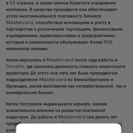
в 53 странах, а также членом Комитета управления
компании. В качестве президента она обеспечивает
успех многоканального платежного бизнеса
Mastercard, способствуя инновациям и росту в
партнерстве с розничными торговцами, финансовыми
учреждениями, правительствами и предприятиями,
которые в совокупности обслуживают более 950
миллионов человек.
Келли вернулась в Mastercard после года работы в
Dunelm, где занимала должность главного клиентского
директора. До этого она пять лет была президентом
подразделения Mastercard по Великобритании и
Ирландии, ранее возглавляя как потребительский, так и
коммерческий бизнес.
Келли построила выдающуюся карьеру, оказав
значительное влияние на развитие платежной
индустрии. До работы в Mastercard она десять лет
проработала в American Express, где занимала
руководящие должности в Европе и по всему миру в