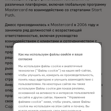
различных платформах, включая глобальную программу
Mastercard по взаимодействию со стартапами Start
Path.
Джесс присоединилась к Mastercard в 2006 году и
занимала ряд должностей с возрастающей
ответственностью, включая руководство
взаимодействием с клиентами и сотрудничеством с
телекоммуникационными компаниями и банками для
предоставления как карточных, так и цифровых
Как мы используем файлы cookie и ваше
решений, а также совершенствование платежных
согласие
процессов как на развивающихся, так и на развитых
Мы используем файлы cookie и аналогичные
рынках. Она обладает обширным опытом работы с
технологии ("Файлы cookie") на наших веб-сайтах,
ключевыми эмитентами по всему миру и продвижения
чтобы улучшить их, измерить их производительность,
стратегии инклюзивного роста компании в Северной
понять нашу аудиторию и улучшить взаимодействие с
пользователями. На некоторых сайтах мы также
Америке. До прихода в Mastercard Джесс руководила
используем Файлы cookie для показа рекламы,
операционной деятельностью, а также разработкой
основанной на активности и интересах пользователей
продуктов и бизнеса в Affinion Loyalty Group, начав
на сайте и других сайтах. Нажмите "Управление
свою карьеру и увлекшись работой с данными в
файлами cookie" ниже, чтобы узнать, какие Файлы
Capital One.
cookie мы используем на этом сайте и почему. Вы
всегда можете изменить свои персональные