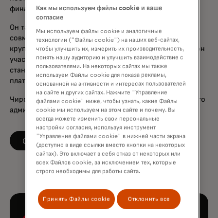
финансовых учреждений и потребителей.
Как мы используем файлы cookie и ваше
согласие
Он также помогал возглавлять команду, которая
Мы используем файлы cookie и аналогичные
совместно создавала и адаптировала решения для
технологии ("Файлы cookie") на наших веб-сайтах,
крупнейших эмитентов мира. Ранее в своей карьере он
чтобы улучшить их, измерить их производительность,
понять нашу аудиторию и улучшить взаимодействие с
участвовал в руководстве по миграции рынка США на
пользователями. На некоторых сайтах мы также
стандарт чипов EMV и внедрению бесконтактных
используем Файлы cookie для показа рекламы,
платежей в Северной Америке.
основанной на активности и интересах пользователей
на сайте и других сайтах. Нажмите "Управление
Чиро имеет степень бакалавра наук в области делового
файлами cookie" ниже, чтобы узнать, какие Файлы
администрирования Университета Сент-Луиса.
cookie мы используем на этом сайте и почему. Вы
всегда можете изменить свои персональные
настройки согласия, используя инструмент
"Управление файлами cookie" в нижней части экрана
opens in a new tab
Следите за LinkedIn
(доступно в виде ссылки вместо кнопки на некоторых
сайтах). Это включает в себя отказ от некоторых или
всех Файлов cookie, за исключением тех, которые
строго необходимы для работы сайта.
Принять Файлы cookie
Отклонить все