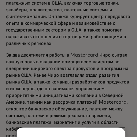
платежных систем в США, включая торговые точки,
эквайеры, правительства, платежные системы и
финтех-компании. Он также курирует центр передового
опыта в коммерческой сфере и взаимодействие с
государственным сектором в США, а также помогает
налаживать отношения с торговцами, работающими в
различных регионах.
За два десятилетия работы в Mastercard Чиро сыграл
важную роль в оказании помощи всем клиентам во
внедрении широкого спектра продуктов и программ на
рынке США. Ранее Чиро возглавлял отдел развития
рынка США, а также команды разработчиков продуктов
и инженеров, где он занимался управлением
приоритетными инициативами компании в Северной
Америке, такими как рассрочка платежей Mastercard,
открытое банковское обслуживание, платежи между
счетами, платежи в режиме реального времени,
банковские платежи, маркетинг и услуги в области
кибербезопасности, обеспечивая тем самым
постоянное предоставление ценности для продавцов,