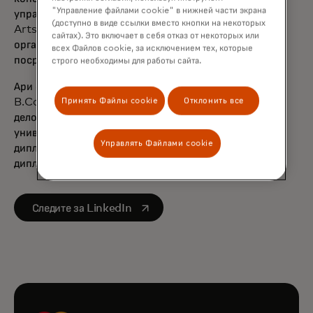
"Управление файлами cookie" в нижней части экрана
управления Сингапура и входит в совет директоров
(доступно в виде ссылки вместо кнопки на некоторых
Arts House Limited, сингапурской некоммерческой
сайтах). Это включает в себя отказ от некоторых или
организации, занимающейся обогащением жизни
всех Файлов cookie, за исключением тех, которые
посредством искусства.
строго необходимы для работы сайта.
Ари окончил Делийский университет со степенью
Принять Файлы cookie
Отклонить все
B.Com (с отличием), получил степень магистра
делового администрирования Кардиффского
университета и является квалифицированным
Управлять Файлами cookie
дипломированным бухгалтером Института
дипломированных бухгалтеров Англии и Уэльса.
opens in a new tab
Следите за LinkedIn