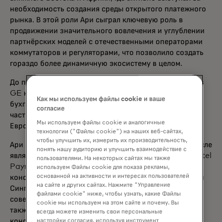
необходимость создания среды открытого платежного
рынка. В этой роли Ари сыграл ключевую роль в
продвижении значительного вовлечения и углублении
партнёрских моделей с отечественными операторами
коммутаторов и регуляторами, что позволило создать
гораздо более динамичную экосистему в целом.
До прихода в Mastercard Ари более 12 лет работал в
GE на различных руководящих должностях в области
Как мы используем файлы cookie и ваше
бухгалтерии, аудита, корпоративных финансов и
согласие
частного капитала на ключевых рынках Америки,
Мы используем файлы cookie и аналогичные
Европы и Азиатско-Тихоокеанского региона.
технологии ("Файлы cookie") на наших веб-сайтах,
чтобы улучшить их, измерить их производительность,
Ари занимает ряд руководящих должностей, в том числе
понять нашу аудиторию и улучшить взаимодействие с
является независимым членом совета директоров Airtel
пользователями. На некоторых сайтах мы также
Payments Bank Limited в Индии, членом
используем Файлы cookie для показа рекламы,
основанной на активности и интересах пользователей
консультативного совета бизнес-школы Ли Конг Чиан
на сайте и других сайтах. Нажмите "Управление
Сингапурского университета менеджмента и членом
файлами cookie" ниже, чтобы узнать, какие Файлы
совета директоров Делового совета США-АСЕАН. Он
cookie мы используем на этом сайте и почему. Вы
также является членом Международного
всегда можете изменить свои персональные
консультативного совета по технологиям Валютного
настройки согласия, используя инструмент