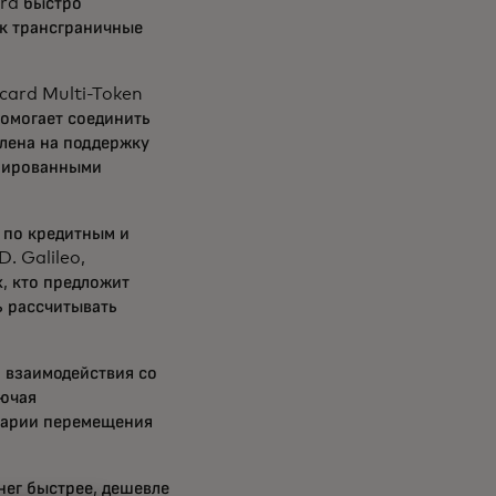
rd быстро
ак трансграничные
rcard Multi-Token
омогает соединить
лена на поддержку
изированными
ы по кредитным и
. Galileo,
х, кто предложит
ь рассчитывать
 взаимодействия со
лючая
нарии перемещения
нег быстрее, дешевле