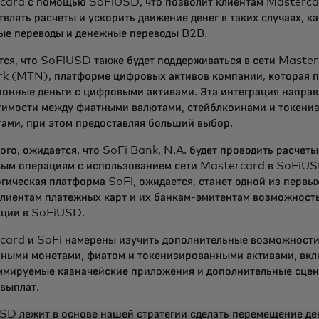
card с помощью SoFiUSD, что позволит клиентам Masterca
влять расчеты и ускорить движение денег в таких случаях, к
ые переводы и денежные переводы B2B.
тся, что SoFiUSD также будет поддерживаться в сети Maste
k (MTN), платформе цифровых активов компании, которая п
онные деньги с цифровыми активами. Эта интеграция направ
тимости между фиатными валютами, стейблкоинами и токен
тами, при этом предоставляя больший выбор.
ого, ожидается, что SoFi Bank, N.A. будет проводить расчет
вым операциям с использованием сети Mastercard в SoFiUSD
гическая платформа SoFi, ожидается, станет одной из первы
клиентам платежных карт и их банкам-эмитентам возможност
кции в SoFiUSD.
card и SoFi намерены изучить дополнительные возможности
ьными монетами, фиатом и токенизированными активами, вк
ммируемые казначейские приложения и дополнительные сце
 выплат.
SD лежит в основе нашей стратегии сделать перемещение де