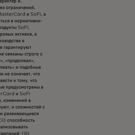
рактер и,
без ограничений,
asterCard и SoFi, а
ться в нормативно-
родукты SoFi,
ровых активов, а
ководства в
е гарантируют
не связаны строго с
», «продолжал»,
олжать» и подобные
е не означает, что
ести к тому, что
рые предусмотрены в
erCard и SoFi
, изменений в
руют, и сложностей с
е и развивающиеся
ii) способность
еализовывать
мпаний; (iii)