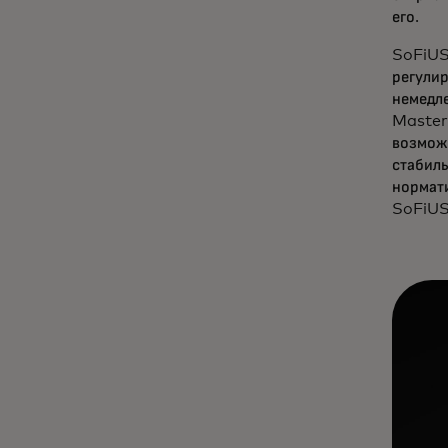
его.
SoFiUS
регули
немедле
Master
возмож
стабиль
нормат
SoFiUS