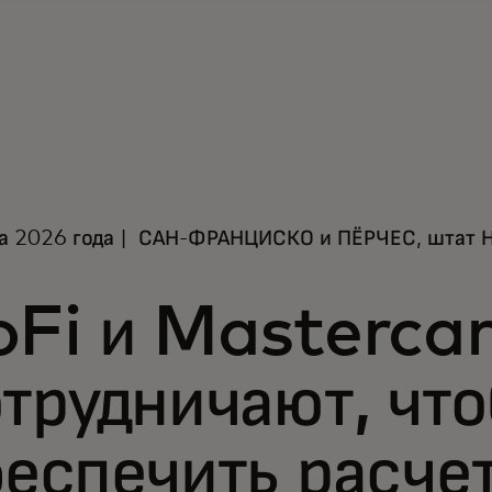
та 2026 года | САН-ФРАНЦИСКО и ПЁРЧЕС, штат 
oFi и Masterca
трудничают, чт
еспечить расче