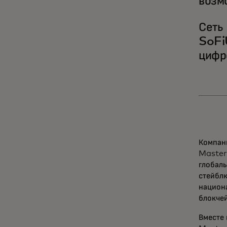
возм
Сеть
SoFi
цифр
Компани
Master
глобал
стейбл
национ
блокче
Вместе 