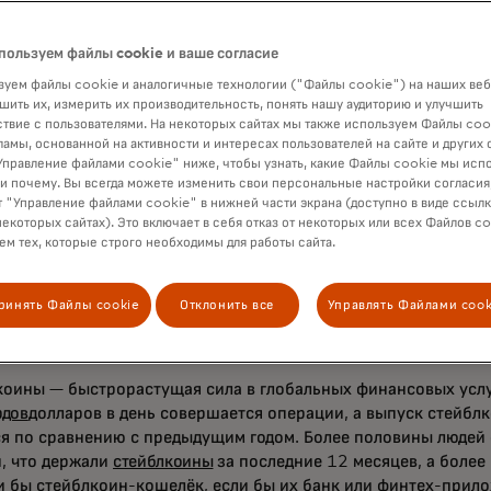
аснее для людей по всему миру», — сказал Энтони Ното, ген
Благодаря SoFiUSD в качестве расчетной валюты в сети Mas
пользуем файлы cookie и ваше согласие
ы карт смогут с большей легкостью предоставлять миллиона
уем файлы cookie и аналогичные технологии ("Файлы cookie") на наших веб
 они обслуживают по всему миру, возможность мгновенного 
шить их, измерить их производительность, понять нашу аудиторию и улучшить
ции 24 часа в сутки, 7 дней в неделю. Это только начало наш
твие с пользователями. На некоторых сайтах мы также используем Файлы coo
нию инфраструктуры SoFi банковского уровня в цифровую к
ламы, основанной на активности и интересах пользователей на сайте и других 
правление файлами cookie" ниже, чтобы узнать, какие Файлы cookie мы исп
дничая с компанией SoFi и обеспечивая возможность испол
 и почему. Вы всегда можете изменить свои персональные настройки согласия
astercard, мы расширяем возможности использования дове
 "Управление файлами cookie" в нижней части экрана (доступно в виде ссыл
некоторых сайтах). Это включает в себя отказ от некоторых или всех Файлов co
 глобальном масштабе, - говорит Шерри Хеймонд, руководите
м тех, которые строго необходимы для работы сайта.
циализации цифровых технологий Mastercard. «Внедрение р
коинам в нашей сети свяжет регулируемые стейблкоины с на
сностью и охватом, которых ожидают потребители, бизнес и
ринять Файлы cookie
Отклонить все
Управлять Файлами cook
ния. И эта инициатива расширяет выбор и гибкость по всей
как люди платят или получают оплату.»
коины — быстрорастущая сила в глобальных финансовых услу
рдов
долларов
в день совершается операции, а выпуск стейблк
ся по сравнению с предыдущим годом. Более половины людей
, что держали
стейблкоины
за последние 12 месяцев, а более
и бы стейблкоин-кошелёк, если бы их банк или финтех-прил