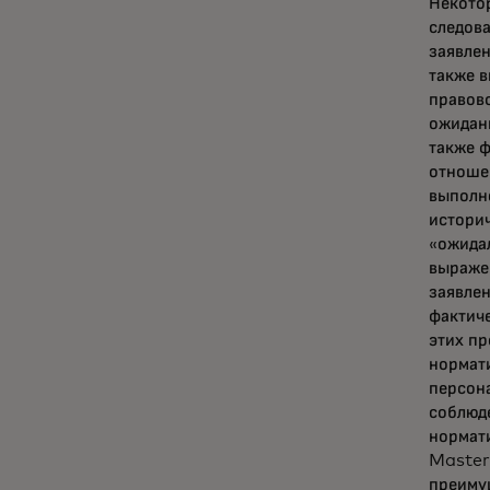
Некото
следова
заявле
также в
правово
ожидан
также ф
отношен
выполне
историч
«ожидал
выражен
заявлен
фактиче
этих пр
нормати
персона
соблюд
нормати
Master
преимущ