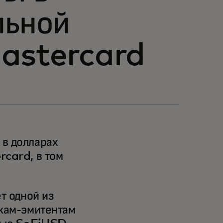
льной
Mastercard
 в долларах
rcard, в том
т одной из
нкам-эмитентам