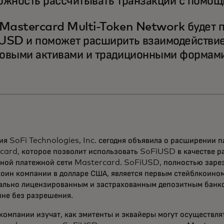
ожность рассчитывать транзакции с пом
 Mastercard Multi-Token Network будет 
USD и поможет расширить взаимодействи
овыми активами и традиционными формами
я SoFi Technologies, Inc. сегодня объявила о расширении п
card, которое позволит использовать SoFiUSD в качестве р
ьной платежной сети Mastercard. SoFiUSD, полностью зар
коин компании в долларе США, является первым стейблкоино
ально лицензированным и застрахованным депозитным банк
йне без разрешения.
компании изучат, как эмитенты и эквайеры могут осуществля