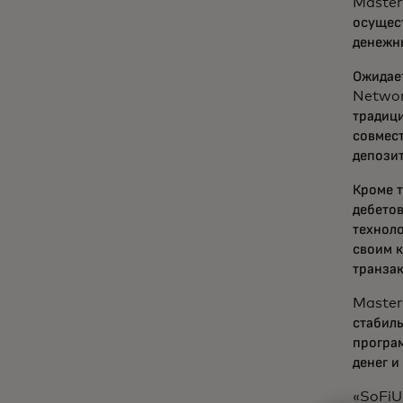
Master
осущест
денежн
Ожидае
Networ
традици
совмес
депози
Кроме т
дебето
техноло
своим 
транза
Master
стабил
програ
денег и
«SoFiU