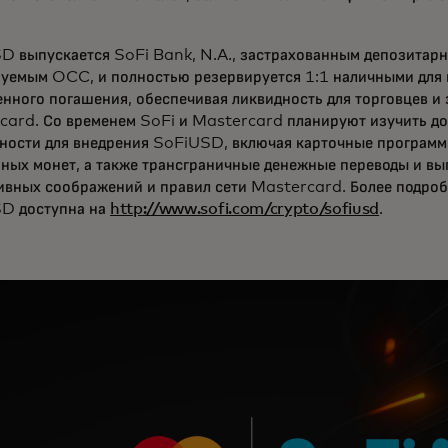
D выпускается SoFi Bank, N.A., застрахованным депозитар
руемым OCC, и полностью резервируется 1:1 наличными для
нного погашения, обеспечивая ликвидность для торговцев и 
card. Со временем SoFi и Mastercard планируют изучить д
ности для внедрения SoFiUSD, включая карточные программ
ных монет, а также трансграничные денежные переводы и вып
ивных соображений и правил сети Mastercard. Более подро
D доступна на
http://www.sofi.com/crypto/sofiusd
.