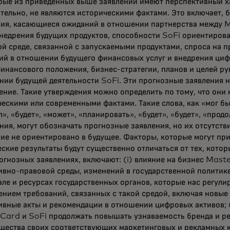
рые из приведённых выше заявлений имеют перспективный ха
тельно, не являются историческими фактами. Это включает, 
ния, касающиеся ожиданий в отношении партнерства между M
недрения будущих продуктов, способности SoFi ориентирова
й среде, связанной с запускаемыми продуктами, спроса на п
ий в отношении будущего финансовых услуг и внедрения циф
инансового положения, бизнес-стратегии, планов и целей ру
ии будущей деятельности SoFi. Эти прогнозные заявления н
ние. Такие утверждения можно определить по тому, что они 
ескими или современными фактами. Такие слова, как «мог бы
», «будет», «может», «планировать», «будет», «будет», «прод
ия, могут обозначать прогнозные заявления, но их отсутстви
ие не ориентировано в будущее. Факторы, которые могут прив
ские результаты будут существенно отличаться от тех, кото
огнозных заявлениях, включают: (i) влияние на бизнес Mast
вно-правовой среды, изменений в государственной политике
ле и ресурсах государственных органов, которые нас регули
ением требований, связанных с такой средой, включая новы
вные акты и рекомендации в отношении цифровых активов; (
Card и SoFi продолжать повышать узнаваемость бренда и р
ества своих соответствующих маркетинговых и рекламных ка