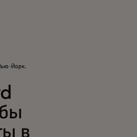
Нью-Йорк.
rd
обы
ты в