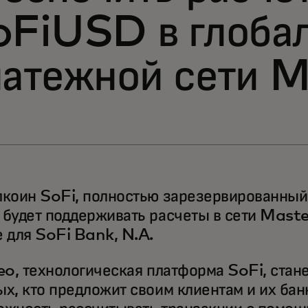
oFiUSD в глоба
латежной сети 
лкоин SoFi, полностью зарезервированный
 будет поддерживать расчеты в сети Maste
е для SoFi Bank, N.A.
eo, технологическая платформа SoFi, стане
ых, кто предложит своим клиентам и их ба