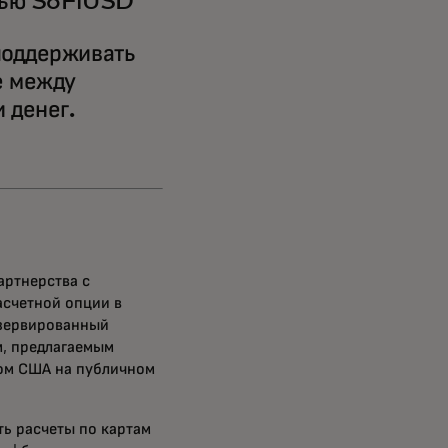
ощью SoFiUSD
поддерживать
е между
 денег.
артнерства с
асчетной опции в
езервированный
м, предлагаемым
ом США на публичном
ть расчеты по картам