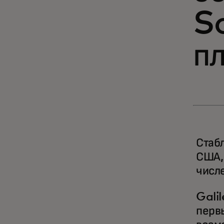
S
п
Стаб
США,
числ
Galil
перв