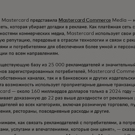
я Mastercard представила
Mastercard Commerce
Media — 
еть, которая убирает догадки в рекламе. Как платёжная сеть
ностями коммерческих медиа, Mastercard использует свои 
ю репутацию, передовые в отрасли технологии и связи с рек
лями и потребителями для обеспечения более умной и персо
ции по всем направлениям.
уществующую базу из 25 000 рекламодателей и значительный
нов зарегистрированных потребителей, Mastercard Comme
собственных каналах, так и в банковских и других издательск
Эта возможность использует проприетарные данные транзакц
ard — около 160 миллиардов долларов только в 2024 году —
чивает доказанную до 22 раз выше доходности от рекламных
дателей во всех категориях, включая розничную торговлю, п
ения, рестораны, повседневные расходы и другие.
имаем, как связать рекламодателей с потребителями, а потр
ами, услугами и впечатлениями, которые они ценят», — сказа