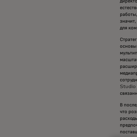
директ
естеств
работы,
значит
для ком
Стратег
основы
мультип
масшта
расшири
медиап
сотруд
Studio 
связанн
В посл
что роз
расходы
предпо
поставщ