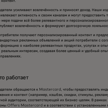
 контент.
датели усиливают вовлечённость и приносят доход. Наши из
ивлекают активность к своим каналам и могут предоставить 
 мере подачи всё более релевантного и персонализированног
глубляют вовлечённость и формируют долгосрочную лояльнос
отребители получают персонализированный контент и предло
андартных рекламных объявлений и акций потребители с сог
формацию о наиболее релевантных продуктах, услугах и опы
 реальным интересам, создавая более ценный и удобный опыт
аправлениях.
то работает
одатели обращаются к Mastercard, чтобы предоставлять ин
ения и контент (например, кэшбэк, скидки, стимулы, рекламу
ной аудитории, соответствующей их бизнес-целям. В рамках
рмы Offers Mastercard и в соответствии с установленными