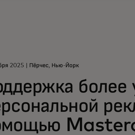
бря 2025 | Пёрчес, Нью-Йорк
оддержка более 
ерсональной рек
омощью Master