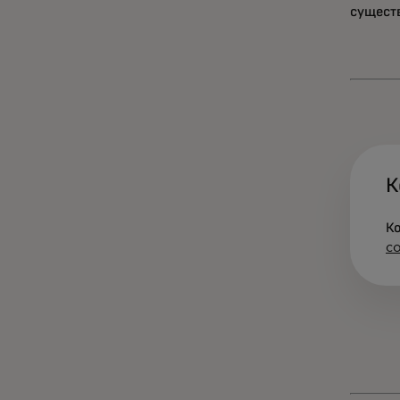
сущест
К
К
c