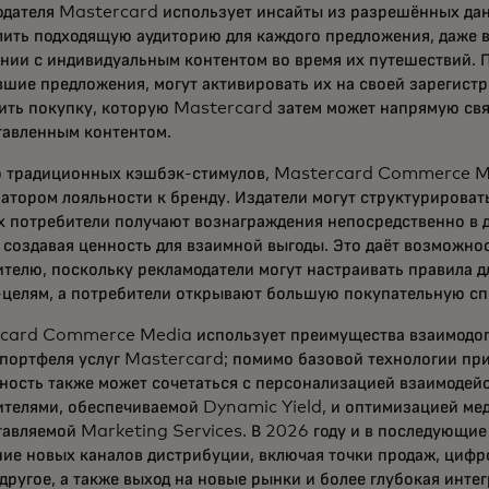
одателя Mastercard использует инсайты из разрешённых да
лить подходящую аудиторию для каждого предложения, даже 
нии с индивидуальным контентом во время их путешествий. 
шие предложения, могут активировать их на своей зарегист
ить покупку, которую Mastercard затем может напрямую свя
тавленным контентом.
 традиционных кэшбэк-стимулов, Mastercard Commerce Me
атором лояльности к бренду. Издатели могут структурироват
х потребители получают вознаграждения непосредственно в 
 создавая ценность для взаимной выгоды. Это даёт возможнос
телю, поскольку рекламодатели могут настраивать правила д
-целям, а потребители открывают большую покупательную с
card Commerce Media использует преимущества взаимодо
портфеля услуг Mastercard; помимо базовой технологии прив
ость также может сочетаться с персонализацией взаимодейс
телями, обеспечиваемой Dynamic Yield, и оптимизацией мед
авляемой Marketing Services. В 2026 году и в последующие
ние новых каналов дистрибуции, включая точки продаж, циф
другое, а также выход на новые рынки и более глубокая интег