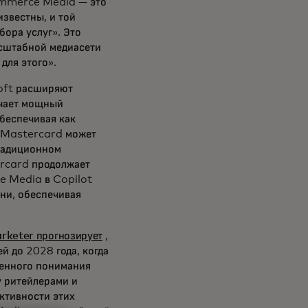
ommerce Media — это
звестны, и той
ора услуг». Это
асштабной медиасети
для этого».
soft расширяют
чает мощный
беспечивая как
P Mastercard может
традиционном
ercard продолжает
e Media в Copilot
ни, обеспечивая
rketer прогнозирует
,
й до 2028 года, когда
ченного понимания
 ритейлерами и
ктивности этих