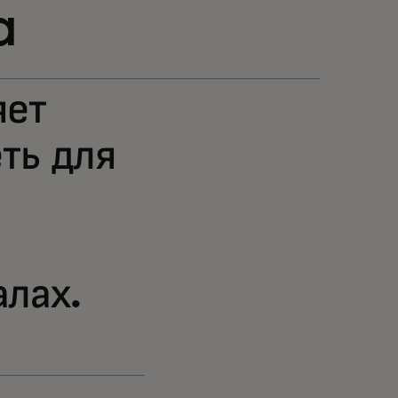
a
яет
ть для
алах.