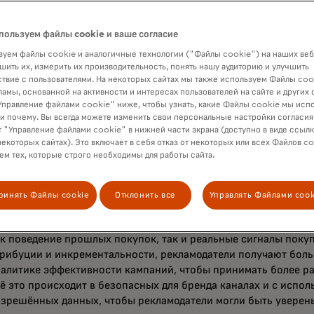
в. Уникальный комплексный подход Mastercard Commerce 
м охватом торговцев и высочайшим стандартами атрибуции, 
даря запатентованной технологии привязки карт Mastercard
пользуем файлы cookie и ваше согласие
вать конверсию и прирост стоимости независимо от того, со
уем файлы cookie и аналогичные технологии ("Файлы cookie") на наших веб
е или онлайн — чего не могут обеспечить отдельные розничн
шить их, измерить их производительность, понять нашу аудиторию и улучшить
твие с пользователями. На некоторых сайтах мы также используем Файлы coo
ые рекламные платформы.
ламы, основанной на активности и интересах пользователей на сайте и других 
правление файлами cookie" ниже, чтобы узнать, какие Файлы cookie мы исп
 и почему. Вы всегда можете изменить свои персональные настройки согласия
 "Управление файлами cookie" в нижней части экрана (доступно в виде ссыл
евые преимущества
некоторых сайтах). Это включает в себя отказ от некоторых или всех Файлов co
м тех, которые строго необходимы для работы сайта.
ренды максимизируют эффект. Рекламодатели сталкиваются с
обы максимально использовать бюджеты и убедиться, что их 
ринять Файлы cookie
Отклонить все
Управлять Файлами cook
я, пока они стремятся привлечь новых клиентов и увеличить
шение эффективно соответствует этим требованиям, адаптир
к поведение прошлых покупок, так и реальные сигналы поку
трибуции и инкрементальности, рекламодатели получают бол
налитике эффективности кампаний, чтобы принимать более р
ё это происходит в безопасных для бренда каналах и с испо
зрешённых данных, чтобы рекламодатели могли быть уверены 