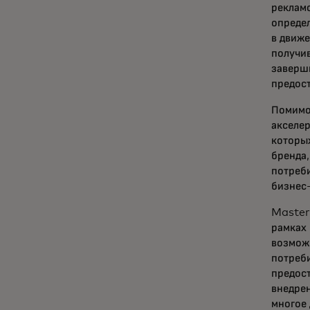
реклам
опреде
в движе
получив
заверш
предос
Помимо
акселер
которы
бренда,
потреби
бизнес
Master
рамках 
возможн
потреби
предост
внедре
многое 