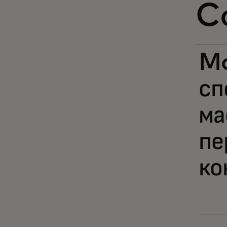
C
Ma
сп
ма
пе
ко