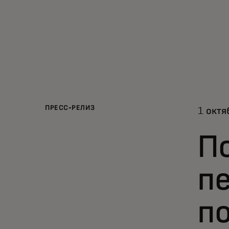
ПРЕСС-РЕЛИЗ
1 октя
П
п
п