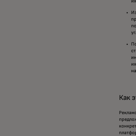
их
Из
пр
по
у
П
ст
ин
их
н
Как э
Реклам
предлож
конкрет
платфо