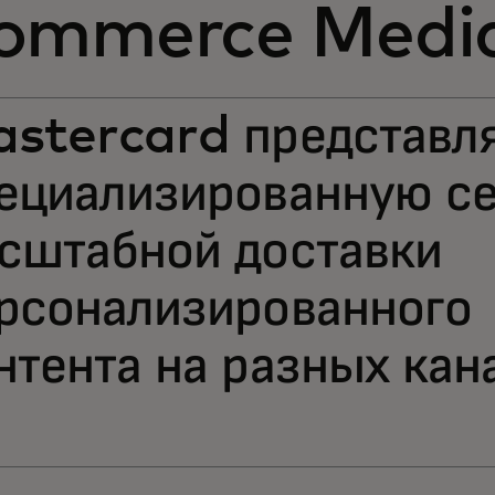
ommerce Medi
stercard представл
ециализированную се
сштабной доставки
рсонализированного
нтента на разных кан