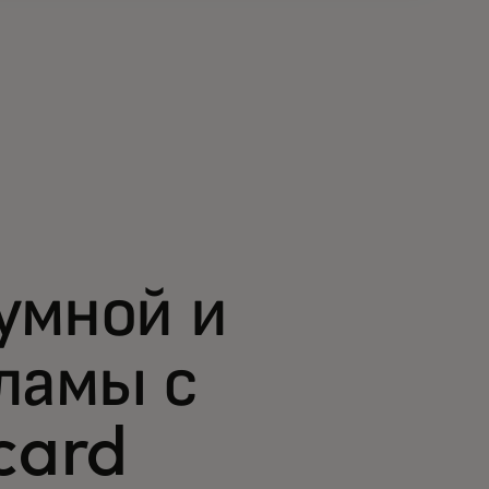
умной и
ламы с
card