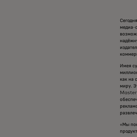
Сегодн
медиа-с
возмож
надёжну
издате
коммер
Имея с
миллио
как на 
миру. 
Masterc
обеспе
рекламо
развлеч
«Мы пон
продукт