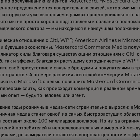
ор по обслуживанию клиентов Mastercard. «Mastercard C
енное продолжение тех доверительных связей, которыми мы и
 которую мы уже выполняем в рамках нашего уникального наб
, что мы не просто хорошо подготовлены к созданию полном
мерческого сектора — мы находимся в наилучшем положении 
ические отношения с Citi, WPP, American Airlines и Micro
 и будущее экосистемы. Mastercard Commerce Media полу
ликатор силы благодаря существующим отношениям с Citi, о
б, так и эффект. Благодаря растущему сотрудничеству с WP
ть своё присутствие и связь с брендами и покупателями в 
ространстве. А по мере развития агентской коммерции Mast
ничать с Microsoft с целью позволить Mastercard Commerc
переосмыслить, как происходит коммерция в реальном време
ый опыт — будь то человек или агент.
едние годы розничные медиа-сети стремительно выросли;
eMa
ничная медиа станет одной из самых быстрорастущих областе
 составят около 100 миллиардов долларов. Но из-за ограни
чтений потребителей и непоследовательных измерений между
иками, рекламодатели остаются в вопросах ценности и эффе