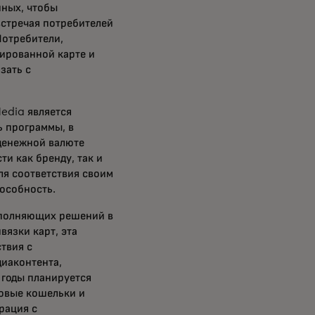
нных, чтобы
встречая потребителей
Потребители,
рированной карте и
зать с
dia является
ь программы, в
денежной валюте
ти как бренду, так и
ля соответствия своим
пособность.
полняющих решений в
язки карт, эта
твия с
иаконтента,
 годы планируется
ровые кошельки и
рация с