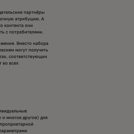
дательские партнёры
точную атрибуцию. А
о контента они
ть с потребителями.
жения. Вместо набора
ласием могут получить
тах, соответствующих
 во всех
дивидуальные
 и многое другое) для
 проприетарной
 параметрами