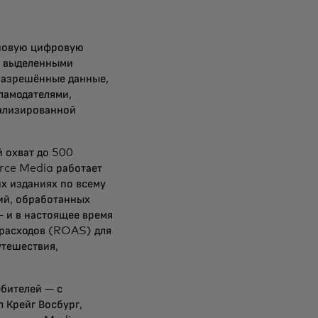
новую цифровую
 с выделенными
разрешённые данные,
ламодателями,
нализированной
 охват до 500
rce Media работает
их изданиях по всему
ий, обработанных
 и в настоящее время
 расходов (ROAS) для
утешествия,
ебителей — с
л Крейг Восбург,