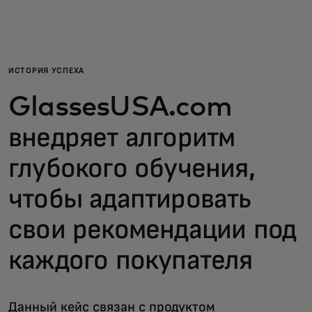
Для вас
Для бизнеса
ИСТОРИЯ УСПЕХА
GlassesUSA.com
Для всего мира
внедряет алгоритм
Для новаторов
глубокого обучения,
чтобы адаптировать
Новости и тренды
свои рекомендации под
каждого покупателя
Данный кейс связан с продуктом