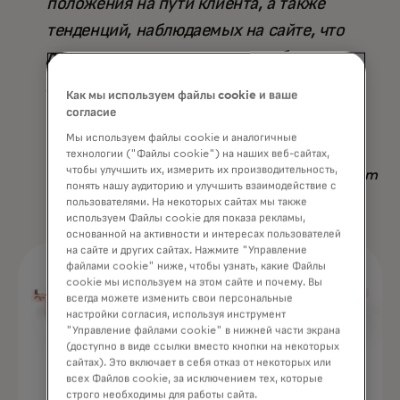
положения на пути клиента, а также
тенденций, наблюдаемых на сайте, что
делает его превосходящим любую
другую доступную стратегию — не
Как мы используем файлы cookie и ваше
только по результату, но и по
согласие
сэкономленному времени».
Мы используем файлы cookie и аналогичные
технологии ("Файлы cookie") на наших веб-сайтах,
чтобы улучшить их, измерить их производительность,
Nadav Yekutiel, Head of Data, GlassesUSA.com
понять нашу аудиторию и улучшить взаимодействие с
пользователями. На некоторых сайтах мы также
используем Файлы cookie для показа рекламы,
основанной на активности и интересах пользователей
на сайте и других сайтах. Нажмите "Управление
файлами cookie" ниже, чтобы узнать, какие Файлы
cookie мы используем на этом сайте и почему. Вы
всегда можете изменить свои персональные
настройки согласия, используя инструмент
"Управление файлами cookie" в нижней части экрана
(доступно в виде ссылки вместо кнопки на некоторых
сайтах). Это включает в себя отказ от некоторых или
всех Файлов cookie, за исключением тех, которые
строго необходимы для работы сайта.