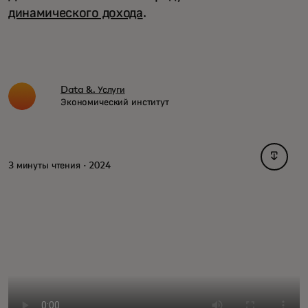
динамического дохода
.
Data &. Услуги
Экономический институт
opens i
3 минуты чтения · 2024