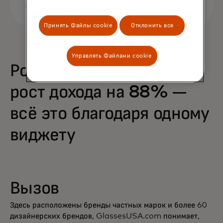
Принять Файлы cookie
Отклонить все
Управлять Файлами cookie
Рост покупок на 68% и
рост дохода на 88% —
всё это благодаря одному
виджету
Вызов
Здесь расположены бренды частных марок и более 60
дизайнерских брендов, GlassesUSA.com понимает,