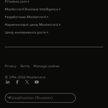
opens in a new tab
Priceless.com
opens in a new tab
Mastercard Business Intelligence
opens in a new tab
Разработчики Mastercard
opens in a new tab
Маркетинговый центр Mastercard
opens in a new tab
Центр инклюзивного роста
Privacy
Terms
Manage cookies
© 1994-2026 Mastercard.
LinkedIn
Facebook
Twitter/X
Youtube
Select
a
country