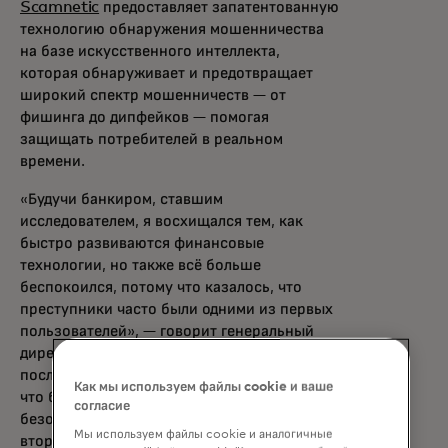
Scamnetic
предоставляет запатентованную
технологию обнаружения мошенничества
на базе искусственного интеллекта,
которая обнаруживает и предотвращает
широкий спектр мошенничеств — от
фишинга до дипфейков — помогая
защищать потребителей в реальном
времени.
«Будучи банкиром, ставшим
исследователем, я восхищался тем, как
быстро развиваются финансовые
технологии, но также всё больше
беспокоился, потому что казалось, что
преступники часто были одними из первых
пользователей», — говорит генеральный
директор Аль Паскуаль. «Мы видели
последствия этого, поэтому я твёрдо верю,
Как мы используем файлы cookie и ваше
что будущее финтеха — это будущее, где
согласие
безопасность больше не будет
Мы используем файлы cookie и аналогичные
второстепенной.»