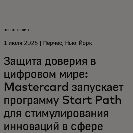
Для вас
Для бизнеса
ПРЕСС-РЕЛИЗ
1 июля 2025 | Пёрчес, Нью-Йорк
Для всего мира
Защита доверия в
Для новаторов
цифровом мире:
Mastercard запускает
Новости и тренды
программу Start Path
для стимулирования
инноваций в сфере