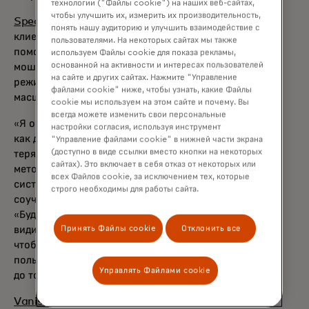
технологии ("Файлы cookie") на наших веб-сайтах,
чтобы улучшить их, измерить их производительность,
Spec
незаметно отслеживает весь путь
понять нашу аудиторию и улучшить взаимодействие с
клиента во время цифровой транзакции,
пользователями. На некоторых сайтах мы также
помогая брендам выявлять и пресекать
используем Файлы cookie для показа рекламы,
основанной на активности и интересах пользователей
мошенничество, ботов и злоупотребления в
на сайте и других сайтах. Нажмите "Управление
режиме реального времени и в глобальном
файлами cookie" ниже, чтобы узнать, какие Файлы
масштабе.
cookie мы используем на этом сайте и почему. Вы
всегда можете изменить свои персональные
«Я основал Spec после того, как увидел,
настройки согласия, используя инструмент
как даже самые продвинутые продавцы
"Управление файлами cookie" в нижней части экрана
(доступно в виде ссылки вместо кнопки на некоторых
теряют позиции из-за более изощренных
сайтах). Это включает в себя отказ от некоторых или
методов мошенничества и разрозненных
всех Файлов cookie, за исключением тех, которые
систем защиты», — говорит Нейт Харрл,
строго необходимы для работы сайта.
соучредитель и генеральный директор.
«Будущее цифровой коммерции требует
видимости в режиме реального времени —
Принять Файлы cookie
Отклонить все
чтобы мы могли отличать добросовестных
пользователей от недобросовестных еще
Управлять Файлами cookie
до того, как они получат доступ к деньгам».
VanishID
помогает корпоративным