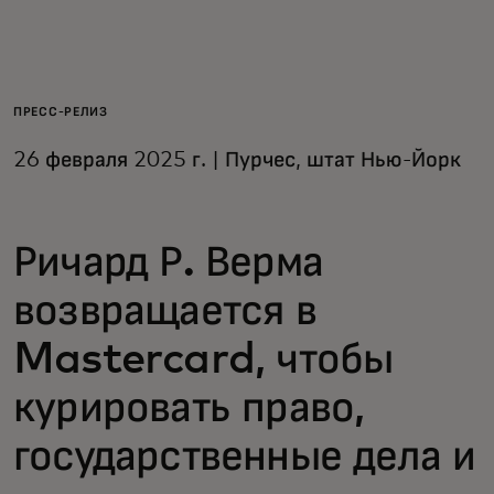
Для вас
Для бизнеса
ПРЕСС-РЕЛИЗ
26 февраля 2025 г. | Пурчес, штат Нью-Йорк
Для всего мира
Ричард Р. Верма
Для новаторов
возвращается в
Новости и тренды
Mastercard, чтобы
курировать право,
государственные дела и