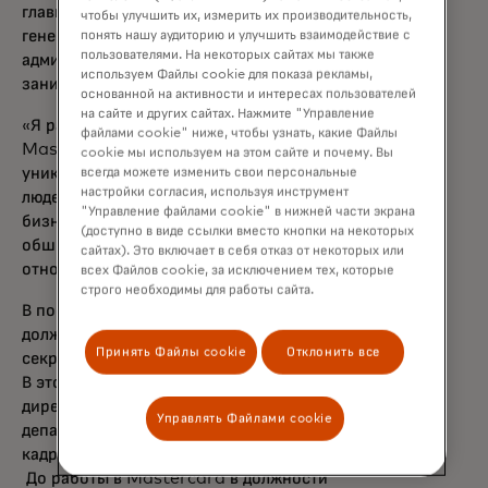
главного директора по продукту,
чтобы улучшить их, измерить их производительность,
генерального юрисконсульта и
понять нашу аудиторию и улучшить взаимодействие с
пользователями. На некоторых сайтах мы также
административного директора, а также
используем Файлы cookie для показа рекламы,
занимал ряд других должностей.
основанной на активности и интересах пользователей
на сайте и других сайтах. Нажмите "Управление
«Я рад приветствовать Рича обратно в
файлами cookie" ниже, чтобы узнать, какие Файлы
Mastercard», — добавил Мибах. «У него
cookie мы используем на этом сайте и почему. Вы
уникальный взгляд на темы, влияющие на
всегда можете изменить свои персональные
настройки согласия, используя инструмент
людей и экономики по всему миру. Наш
"Управление файлами cookie" в нижней части экрана
бизнес и клиенты получат пользу от его
(доступно в виде ссылки вместо кнопки на некоторых
обширного опыта и лидерства во многих
сайтах). Это включает в себя отказ от некоторых или
отношениях.
всех Файлов cookie, за исключением тех, которые
строго необходимы для работы сайта.
В последнее время Верма занимал
должность заместителя государственного
Принять Файлы cookie
Отклонить все
секретаря США по управлению и ресурсам.
В этой роли он был операционным
директором отдела, возглавляя усилия
Управлять Файлами cookie
департамента по модернизации, вопросам
кадрового состава и стратегических задач.
До работы в Mastercard в должности