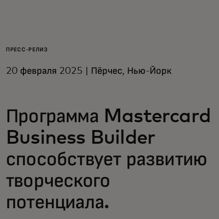
Для вас
Для бизнеса
ПРЕСС-РЕЛИЗ
20 февраля 2025 | Пёрчес, Нью-Йорк
Для всего мира
Программа Mastercard
Для новаторов
Business Builder
Новости и тренды
способствует развитию
творческого
потенциала.