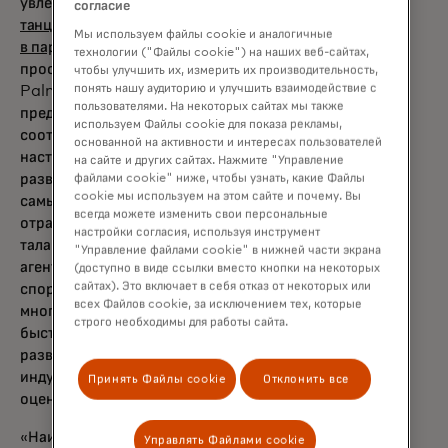
увлечениями, например, в недавней
согласие
танцевальной кампании, запущенной брендом
Мы используем файлы cookie и аналогичные
в партнёрстве с Леди Гагой
, или с живым
технологии ("Файлы cookie") на наших веб-сайтах,
пространством на предстоящем Arnold
чтобы улучшить их, измерить их производительность,
понять нашу аудиторию и улучшить взаимодействие с
Palmer Invitational, Mastercard обязуется
пользователями. На некоторых сайтах мы также
предложить создателям бренда
используем Файлы cookie для показа рекламы,
соответствующие инструменты, ресурсы и
основанной на активности и интересах пользователей
наставничество, чтобы помочь им создать и
на сайте и других сайтах. Нажмите "Управление
развить свой бизнес. С сетью одних из
файлами cookie" ниже, чтобы узнать, какие Файлы
cookie мы используем на этом сайте и почему. Вы
самых узнаваемых партнёров из разных
всегда можете изменить свои персональные
отраслей — от агентств создателей и
настройки согласия, используя инструмент
талантов до креативных и маркетинговых
"Управление файлами cookie" в нижней части экрана
агентств, платформ и бизнес-лидеров в
(доступно в виде ссылки вместо кнопки на некоторых
сайтах). Это включает в себя отказ от некоторых или
спорте, развлечениях, кулинарии, моде и
всех Файлов cookie, за исключением тех, которые
многом другом — программа является
строго необходимы для работы сайта.
быстрым путём к открытию дверей,
развитию бизнес-хватки и поддержке
индустрии, которая в 2022 году уже была
Принять Файлы cookie
Отклонить все
оценена как 104 миллиарда долларов.
«Наиболее влиятельные создатели контента,
Управлять Файлами cookie