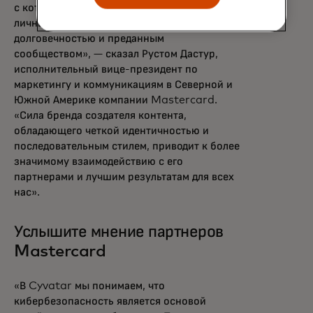
с которыми мы работаем, создали сильные
личные бренды, обладающие авторитетом,
долговечностью и преданным
сообществом», — сказал Рустом Дастур,
исполнительный вице-президент по
маркетингу и коммуникациям в Северной и
Южной Америке компании Mastercard.
«Сила бренда создателя контента,
обладающего четкой идентичностью и
последовательным стилем, приводит к более
значимому взаимодействию с его
партнерами и лучшим результатам для всех
нас».
Услышите мнение партнеров
Mastercard
«В Cyvatar мы понимаем, что
кибербезопасность является основой