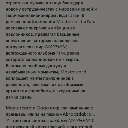
страстью к музыке и танцу благодаря
новому сотрудничеству с мировой иконой и
творческим визионером Леди Гагой. В
рамках новой кампании Mastercard и Гага
воспевают энергию и амбиции ее
поклонников, предлагая бесценные
впечатления, которые позволят им
погрузиться в мир
MAYHEM,
долгожданного альбома Гаги, релиз
которого запланирован на 7 марта.
Благодаря особому доступу и
незабываемым моментам, Mastercard
воплощает мечты поклонников в
реальность, связывая их с любимыми
артистами способами, выходящими за
рамки сцены.
Mastercard и Gaga открыли кампанию с
opens in a new 
премьеры клипа
на песню «Abracadabra»,
третьего сингла с
альбома MAYHEM.
С
потрясающей хореографией, для которой