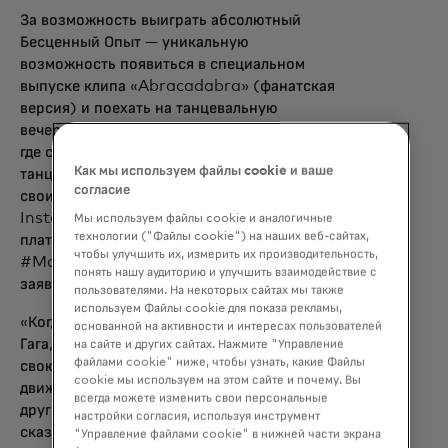
За возможность выиграть абсолютный
Бесценный Опыт — уникальную
возможность появиться в специальном
выпуске клипа «Abracadabra» (фанатская
версия) и поехать на танцевальную
вечеринку Lady Gaga's Club
MAYHEM
,
где сама Гага будет отмечать своих
Как мы используем файлы cookie и ваше
танцоров — фанаты могут поделиться
согласие
своими танцами «Abracadabra» в TikTok,
Instagram и других избранных
Мы используем файлы cookie и аналогичные
технологии ("Файлы cookie") на наших веб-сайтах,
платформах вместе с
чтобы улучшить их, измерить их производительность,
#MastercardGagaContest и отправить
понять нашу аудиторию и улучшить взаимодействие с
opens in a new tab
заявку на
priceless.com/gaga
*.
пользователями. На некоторых сайтах мы также
используем Файлы cookie для показа рекламы,
«Когда такая любимая артистка, как Леди
основанной на активности и интересах пользователей
Гага, оказывает такое сильное влияние на
на сайте и других сайтах. Нажмите "Управление
файлами cookie" ниже, чтобы узнать, какие Файлы
свою аудиторию, что это запускает целое
cookie мы используем на этом сайте и почему. Вы
движение, объединяет людей и вдохновляет
всегда можете изменить свои персональные
других, это поистине замечательно», —
настройки согласия, используя инструмент
сказал Рустом Дастур, исполнительный
"Управление файлами cookie" в нижней части экрана