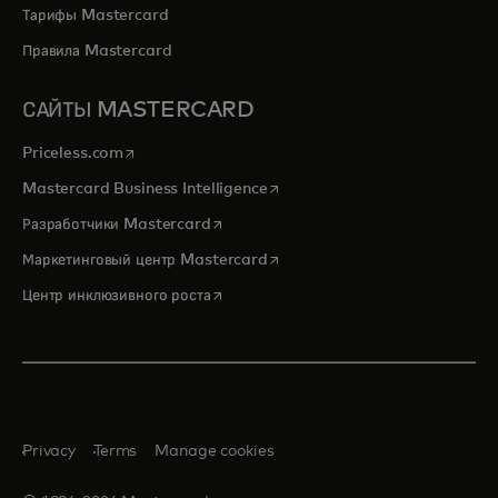
Тарифы Mastercard
Правила Mastercard
САЙТЫ MASTERCARD
opens in a new tab
Priceless.com
opens in a new tab
Mastercard Business Intelligence
opens in a new tab
Разработчики Mastercard
opens in a new tab
Маркетинговый центр Mastercard
opens in a new tab
Центр инклюзивного роста
Privacy
Terms
Manage cookies