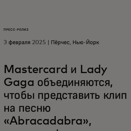
Для вас
Для бизнеса
ПРЕСС-РЕЛИЗ
3 февраля 2025 | Пёрчес, Нью-Йорк
Для всего мира
Mastercard и Lady
Для новаторов
Gaga объединяются,
Новости и тренды
чтобы представить клип
на песню
«Abracadabra»,