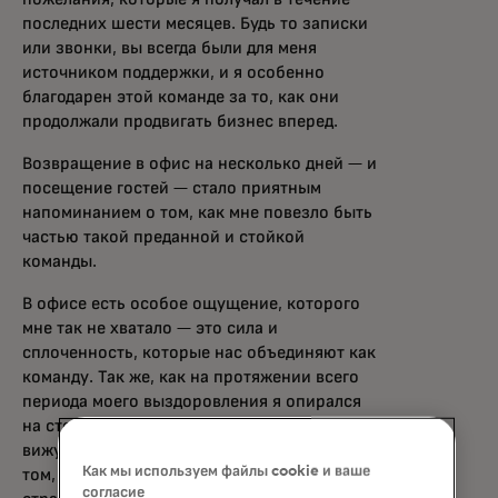
последних шести месяцев. Будь то записки
или звонки, вы всегда были для меня
источником поддержки, и я особенно
благодарен этой команде за то, как они
продолжали продвигать бизнес вперед.
Возвращение в офис на несколько дней — и
посещение гостей — стало приятным
напоминанием о том, как мне повезло быть
частью такой преданной и стойкой
команды.
В офисе есть особое ощущение, которого
мне так не хватало — это сила и
сплоченность, которые нас объединяют как
команду. Так же, как на протяжении всего
периода моего выздоровления я опирался
на стойкость, терпение и настойчивость, я
вижу, что эти же качества отражаются в
Как мы используем файлы cookie и ваше
том, как мы ежедневно реализуем нашу
согласие