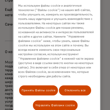
стратегию.
Мы используем файлы cookie и аналогичные
Ещё раз спасибо за всю вашу поддержку. С
технологии ("Файлы cookie") на наших веб-сайтах,
чтобы улучшить их, измерить их производительность,
нетерпением жду скорой встречи с вами.
понять нашу аудиторию и улучшить взаимодействие с
пользователями. На некоторых сайтах мы также
Сачин
используем Файлы cookie для показа рекламы,
основанной на активности и интересах пользователей
на сайте и других сайтах. Нажмите "Управление
файлами cookie" ниже, чтобы узнать, какие Файлы
cookie мы используем на этом сайте и почему. Вы
всегда можете изменить свои персональные
О компании Mastercard
настройки согласия, используя инструмент
"Управление файлами cookie" в нижней части экрана
Mastercard поддерживает экономики и
(доступно в виде ссылки вместо кнопки на некоторых
поддерживает людей в 200+ странах и
сайтах). Это включает в себя отказ от некоторых или
территориях по всему миру. Вместе с нашими
всех Файлов cookie, за исключением тех, которые
клиентами мы строим устойчивую экономику, где
строго необходимы для работы сайта.
каждый может процветать. Мы поддерживаем
широкий спектр цифровых платежей, делая
транзакции безопасными, простыми, умными и
доступными. Наши технологии и инновации,
Принять Файлы cookie
Отклонить все
партнерства и сети объединяются, чтобы
предоставить уникальный набор продуктов и
услуг, которые помогают людям, бизнесу и
Управлять Файлами cookie
государствам реализовать свой максимальный
потенциал.