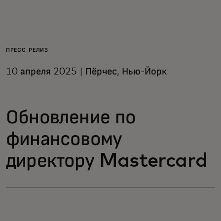
Для вас
Для бизнеса
ПРЕСС-РЕЛИЗ
10 апреля 2025 | Пёрчес, Нью-Йорк
Для всего мира
Обновление по
Для новаторов
финансовому
Новости и тренды
директору Mastercard