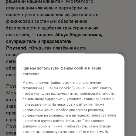
решений нашим клиентам, Mastercard
стала нашим ключевым партнёром на
нашем пути к повышению эффективности
финансовой системы и обеспечению
безопасности и удобства трансграничных
платежей», —
говорит Абдул Абдулкеримов,
соучредитель и председатель
Paysend.
«Открытая платёжная сеть
позволяет малым и средним предприятиям
легко совершать операции по всему миру,
обеспечивая своевременные и безопасные
Как мы используем файлы cookie и ваше
согласие
платежи на каждом этапе.»
Мы используем файлы cookie и аналогичные
Paysend также присоединилась к
технологии ("Файлы cookie") на наших веб-сайтах,
Mastercard Send Partner Program,
чтобы улучшить их, измерить их производительность,
понять нашу аудиторию и улучшить взаимодействие с
которая помогает финтех-компаниям,
пользователями. На некоторых сайтах мы также
эквайерам, процессорам и платформам
используем Файлы cookie для показа рекламы,
предоставлять своим клиентам практически
основанной на активности и интересах пользователей
в реальном времени цифровые платежи.
на сайте и других сайтах. Нажмите "Управление
Paysend получит выгоду от сетевой
файлами cookie" ниже, чтобы узнать, какие Файлы
cookie мы используем на этом сайте и почему. Вы
охватки Mastercard, что позволит