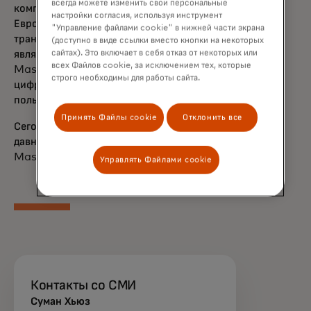
всегда можете изменить свои персональные
компании открыть новые коридоры между
настройки согласия, используя инструмент
Европой и остальным миром для
"Управление файлами cookie" в нижней части экрана
транзакций между людьми. Программа
(доступно в виде ссылки вместо кнопки на некоторых
сайтах). Это включает в себя отказ от некоторых или
является неотъемлемой частью миссии
всех Файлов cookie, за исключением тех, которые
Mastercard по созданию инклюзивной
строго необходимы для работы сайта.
цифровой экономики, которая приносит
пользу всем и везде.
Принять Файлы cookie
Отклонить все
Сегодняшнее объявление расширяет
давние партнерские отношения между
Mastercard и Paysend.
Управлять Файлами cookie
Контакты со СМИ
Суман Хьюз