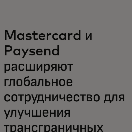
Для вас
Для бизнеса
Mastercard и
Paysend
Для всего мира
расширяют
Для новаторов
глобальное
Новости и тренды
сотрудничество для
улучшения
трансграничных