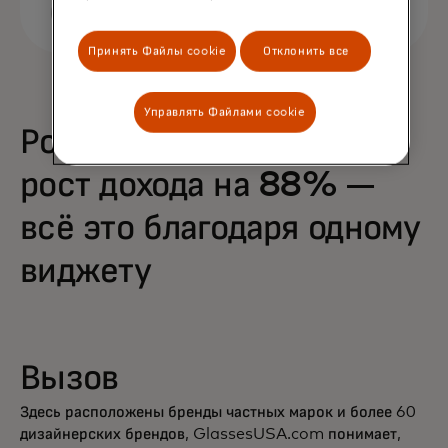
Принять Файлы cookie
Отклонить все
Управлять Файлами cookie
Рост покупок на 68% и
рост дохода на 88% —
всё это благодаря одному
виджету
Вызов
Здесь расположены бренды частных марок и более 60
дизайнерских брендов, GlassesUSA.com понимает,