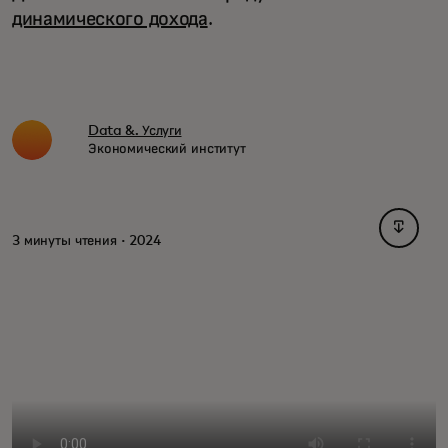
динамического дохода
.
Data &. Услуги
Экономический институт
opens i
3 минуты чтения · 2024