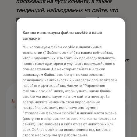
положения на пути клиента, а также
тенденций, наблюдаемых на сайте, что
делает его превосходящим любую
другую доступную стратегию — не
Как мы используем файлы cookie и ваше
только по результату, но и по
согласие
сэкономленному времени».
Мы используем файлы cookie и аналогичные
технологии ("Файлы cookie") на наших веб-сайтах,
чтобы улучшить их, измерить их производительность,
Nadav Yekutiel, Head of Data, GlassesUSA.com
понять нашу аудиторию и улучшить взаимодействие с
пользователями. На некоторых сайтах мы также
используем Файлы cookie для показа рекламы,
основанной на активности и интересах пользователей
на сайте и других сайтах. Нажмите "Управление
файлами cookie" ниже, чтобы узнать, какие Файлы
cookie мы используем на этом сайте и почему. Вы
всегда можете изменить свои персональные
настройки согласия, используя инструмент
"Управление файлами cookie" в нижней части экрана
(доступно в виде ссылки вместо кнопки на некоторых
сайтах). Это включает в себя отказ от некоторых или
всех Файлов cookie, за исключением тех, которые
строго необходимы для работы сайта.