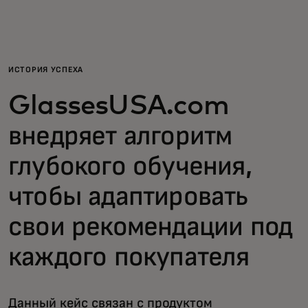
Для вас
Для бизнеса
ИСТОРИЯ УСПЕХА
GlassesUSA.com
Для всего мира
внедряет алгоритм
Для новаторов
глубокого обучения,
чтобы адаптировать
Новости и тренды
свои рекомендации под
каждого покупателя
Данный кейс связан с продуктом