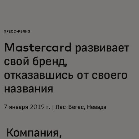
Для вас
Для бизнеса
ПРЕСС-РЕЛИЗ
Mastercard развивает
Для всего мира
свой бренд,
Для новаторов
отказавшись от своего
названия
Новости и тренды
7 января 2019 г. | Лас-Вегас, Невада
Компания,