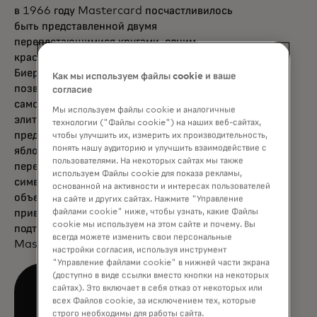
в 1966 году Mastercard посчастливилось
быть представленной двумя
переплетающимися кругами, одним
красным, другим желтым», — сказал Майкл
Биерут, партнер Pentagram. «Теперь,
Как мы используем файлы cookie и ваше
позволив этому символу сиять
согласие
самостоятельно, Mastercard входит в
Мы используем файлы cookie и аналогичные
элитную группу брендов, которые
технологии ("Файлы cookie") на наших веб-сайтах,
представлены не названием, а символом:
чтобы улучшить их, измерить их производительность,
понять нашу аудиторию и улучшить взаимодействие с
яблоком, мишенью, галочкой». Два
пользователями. На некоторых сайтах мы также
переплетающихся круга Mastercard всегда
используем Файлы cookie для показа рекламы,
символизировали их стремление
основанной на активности и интересах пользователей
объединять людей. Теперь эта
на сайте и других сайтах. Нажмите "Управление
файлами cookie" ниже, чтобы узнать, какие Файлы
приверженность получает более явное
cookie мы используем на этом сайте и почему. Вы
подтверждение благодаря статусу
всегда можете изменить свои персональные
Mastercard как символического бренда.
настройки согласия, используя инструмент
"Управление файлами cookie" в нижней части экрана
(доступно в виде ссылки вместо кнопки на некоторых
сайтах). Это включает в себя отказ от некоторых или
всех Файлов cookie, за исключением тех, которые
строго необходимы для работы сайта.