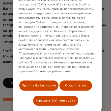
Мы используем файлы cookie и аналогичные
искусственном интеллекте, биометрии и открытом
технологии ("Файлы cookie") на наших веб-сайтах,
банкинге. «Те же самые передовые технологии, которые
чтобы улучшить их, измерить их производительность,
понять нашу аудиторию и улучшить взаимодействие с
помогают бороться с мошенничеством, могут также
пользователями. На некоторых сайтах мы также
помочь выявлять и защищать потребителей от афер», —
используем Файлы cookie для показа рекламы,
говорит Рейд. «Но мы выходим за рамки технологий — мы
основанной на активности и интересах пользователей
сотрудничаем с организациями по всей экосистеме,
на сайте и других сайтах. Нажмите "Управление
чтобы бороться с мошенничеством с помощью новых
файлами cookie" ниже, чтобы узнать, какие Файлы
cookie мы используем на этом сайте и почему. Вы
технологий и образования».
всегда можете изменить свои персональные
настройки согласия, используя инструмент
Чтобы узнать больше от Рейда, смотрите «What's Next
"Управление файлами cookie" в нижней части экрана
In» на Spotify и подпишитесь на Apple Podcasts или
(доступно в виде ссылки вместо кнопки на некоторых
вашу любимую стриминговую платформу.
сайтах). Это включает в себя отказ от некоторых или
всех Файлов cookie, за исключением тех, которые
строго необходимы для работы сайта.
opens in a new tab
Слушайте на Spotify
Принять Файлы cookie
Отклонить все
Управлять Файлами cookie