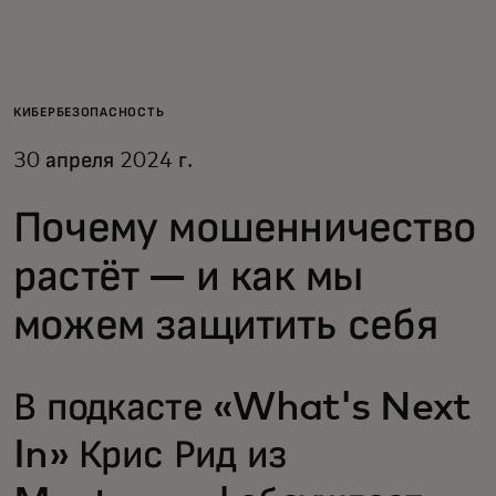
Для вас
Для бизнеса
КИБЕРБЕЗОПАСНОСТЬ
30 апреля 2024 г.
Для всего мира
Почему мошенничество
Для новаторов
растёт — и как мы
можем защитить себя
Новости и тренды
В подкасте «What's Next
In» Крис Рид из