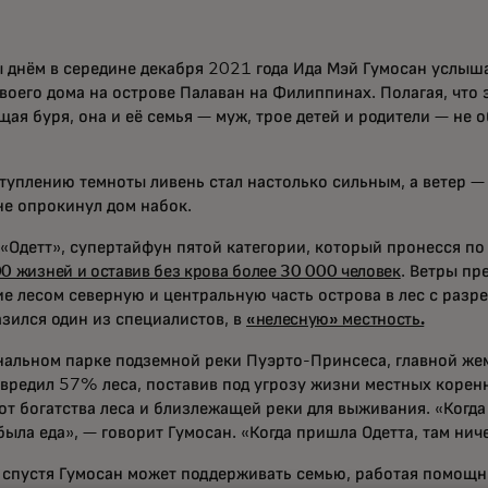
 днём в середине декабря 2021 года Ида Мэй Гумосан услыша
воего дома на острове Палаван на Филиппинах. Полагая, что 
щая буря, она и её семья — муж, трое детей и родители — не
ступлению темноты ливень стал настолько сильным, а ветер —
не опрокинул дом набок.
 «Одетт», супертайфун пятой категории, который пронесся п
0 жизней и оставив без крова более 30 000 человек
. Ветры пр
е лесом северную и центральную часть острова в лес с разр
азился один из специалистов, в
«нелесную» местность.
нальном парке подземной реки Пуэрто-Принсеса, главной же
овредил 57% леса, поставив под угрозу жизни местных корен
от богатства леса и близлежащей реки для выживания. «Когда
была еда», — говорит Гумосан. «Когда пришла Одетта, там нич
а спустя Гумосан может поддерживать семью, работая помощн