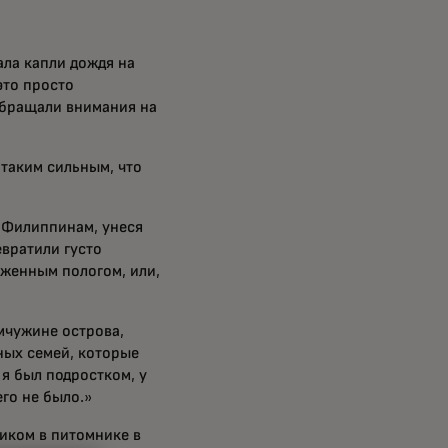
ла капли дождя на
это просто
 обращали внимания на
 таким сильным, что
о Филиппинам, унеся
евратили густо
еженным пологом, или,
мчужине острова,
ных семей, которые
 я был подростком, у
его не было.»
иком в питомнике в