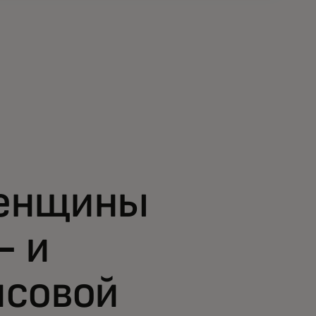
женщины
— и
нсовой