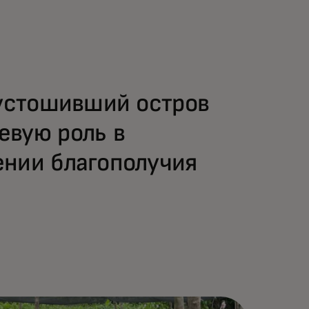
пустошивший остров
евую роль в
ении благополучия