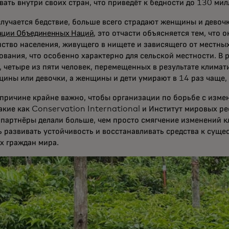
ать внутри своих стран, что приведёт к бедности до 130 мил
 случается бедствие, больше всего страдают женщины и девоч
ации Объединенных Наций
, это отчасти объясняется тем, что 
ство населения, живущего в нищете и зависящего от местных
вания, что особенно характерно для сельской местности. В р
, четыре из пяти человек, перемещенных в результате климат
щины или девочки, а женщины и дети умирают в 14 раз чаще
 причине крайне важно, чтобы организации по борьбе с из
акие как Conservation International и Институт мировых ре
 партнёры делали больше, чем просто смягчение изменений к
ь развивать устойчивость и восстанавливать средства к сущ
х граждан мира.