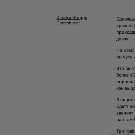
Kendra Staggs
Однажды
Contributor
крыше с
проходя
дождь.
Но к на
он чуть 
Это был
более 40
поросши
как выр
В нацио
Одетт п
зависят 
нас там 
Три год