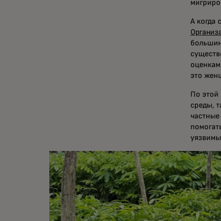
мигриров
А когда
Организ
большин
существо
оценкам
это жен
По этой
среды, т
частные
помогат
уязвимы