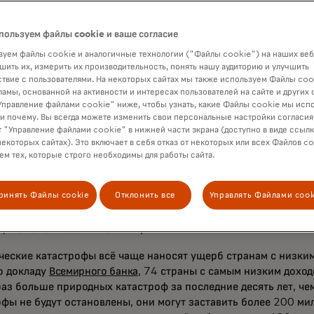
Инициативы по восстановлению лесов Пуэрто-Принсеса
— прое
ation International, направленного на посадку более 400 0
пользуем файлы cookie и ваше согласие
овления лесов Палавана, уничтоженных супертайфуном Одетта
ной глобальной кампании Бесценной планеты Коалиции, за
уем файлы cookie и аналогичные технологии ("Файлы cookie") на наших веб
шить их, измерить их производительность, понять нашу аудиторию и улучшить
но с Conservation International и Институтом мировых рес
твие с пользователями. На некоторых сайтах мы также используем Файлы coo
тановление 100 миллионов деревьев по всему миру.
ламы, основанной на активности и интересах пользователей на сайте и других 
правление файлами cookie" ниже, чтобы узнать, какие Файлы cookie мы исп
екты выходят за рамки поглощения углерода — они направлен
 и почему. Вы всегда можете изменить свои персональные настройки согласия
ческих возможностей для женщин в регионе, позволяя им лу
 "Управление файлами cookie" в нижней части экрана (доступно в виде ссыл
мьи. Гумосан — одна из многих местных женщин и членов соо
некоторых сайтах). Это включает в себя отказ от некоторых или всех Файлов co
м тех, которые строго необходимы для работы сайта.
ляют строительство, обслуживание питомников и производств
мы просто полагаемся на то, что даёт земля. Вот и всё," — го
ринять Файлы cookie
Отклонить все
Управлять Файлами cook
появилась возможность работать с проектом Conservation In
ря Божьей благодати наша жизнь улучшилась, потому что теп
ь, являемся источником пищи.»
ческие катастрофы всё чаще наносят ущерб странам с низким
о докладу
Всемирного банка
, 74 страны с самым низким доход
аз больше природных катастроф за последние десять лет, чем
офы не будут остановлены, они могут заставить более 200 ми