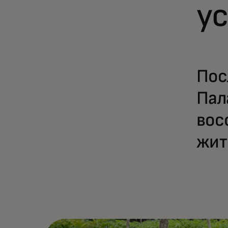
у
Пос
Пал
вос
жит