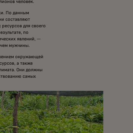
лионов человек.
ки. По данным
они составляют
 ресурсов для своего
езультате, по
ических явлений, —
, чем мужчины.
менением окружающей
сурсов, а также
лимата. Они должны
ествованию самых