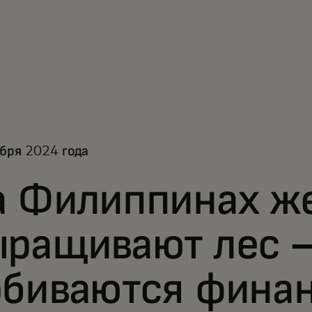
бря 2024 года
а Филиппинах 
ыращивают лес 
обиваются фина