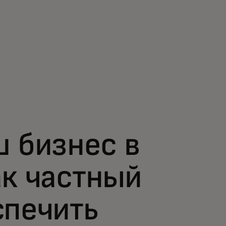
ш бизнес в
ак частный
спечить