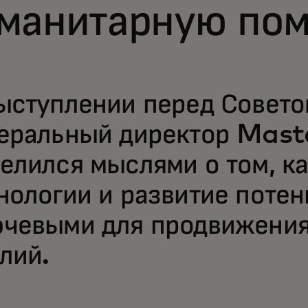
уманитарную по
ыступлении перед Совет
еральный директор Mast
елился мыслями о том, ка
нологии и развитие поте
чевыми для продвижения
лий.