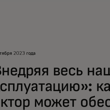
тября 2023 года
недряя весь на
сплуатацию»: к
ктор может обе