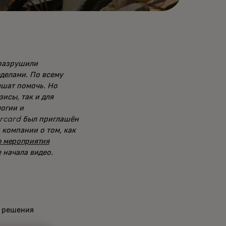
 разрушили
делами. По всему
ешат помочь. Но
исы, так и для
огии и
rcard был приглашён
 компании о том, как
о мероприятия
 начала видео.
ы решения