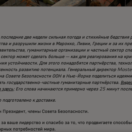
а последние две недели сильная погода и стихийные бедствия
тва и разрушили жизни в Марокко, Ливии, Греции и за их пре
авительства, гуманитарные организации и частный сектор сп
сектор может сделать больше — как для реагирования на криз
ия устойчивости. Для этого понадобятся партнёрства, технол
енность развитию потенциала. Генеральный директор Maste
 на Совете Безопасности ООН в Нью-Йорке поделиться идеями
ать государственно-частные гуманитарные партнёрства.
Виде
 здесь
; Его слова начинаются примерно через 25 минут после
 подготовлено к доставке.
н Президент, члены Совета Безопасности.
 за ваше лидерство и спасибо за то, что продвигаете способ
арных потребностей мира.