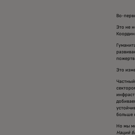
Во-перв
Это не 
Координ
Гуманит
развива
пожертв
Это изм
Частный
секторо
инфраст
добивае
устойчи
больше 
Но мы м
Наций б