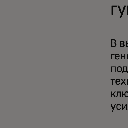
г
В в
ген
под
тех
клю
уси