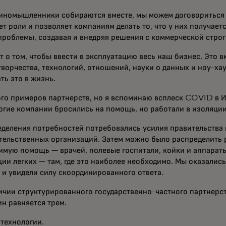
диномышленники собираются вместе, мы можем договориться 
т роли и позволяет компаниям делать то, что у них получает
проблемы, создавая и внедряя решения с коммерческой строг
т о том, чтобы ввести в эксплуатацию весь наш бизнес. Это 
ворчества, технологий, отношений, науки о данных и ноу-хау
ть это в жизнь.
ого примеров партнерств, но я вспоминаю всплеск COVID в 
ногие компании бросились на помощь, но работали в изоляции
еделения потребностей потребовались усилия правительства 
тельственных организаций. Затем можно было распределить р
имую помощь — врачей, полевые госпитали, койки и аппарат
ии легких — там, где это наиболее необходимо. Мы оказались
 и увидели силу скоординированного ответа.
ичии структурированного государственно-частного партнерст
ин равняется трем.
 технологии.