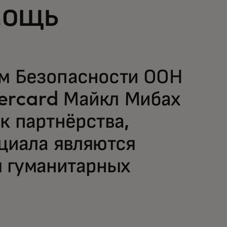
мощь
ом Безопасности ООН
ercard Майкл Мибах
к партнёрства,
нциала являются
 гуманитарных