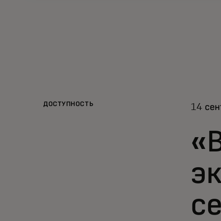
ДОСТУПНОСТЬ
14 сен
«В
эк
се