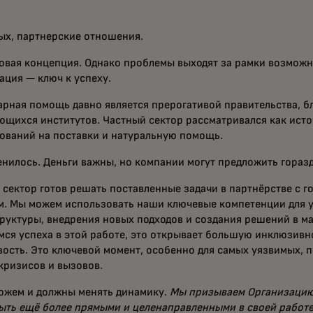
ых, партнерские отношения.
новая концепция. Однако проблемы выходят за рамки возможн
ация — ключ к успеху.
арная помощь давно является прерогативой правительства, б
ющихся институтов. Частный сектор рассматривался как ист
ований на поставки и натуральную помощь.
енилось. Деньги важны, но компании могут предложить гораз
 сектор готов решать поставленные задачи в партнёрстве с 
м. Мы можем использовать наши ключевые компетенции для 
руктуры, внедрения новых подходов и создания решений в ма
мся успеха в этой работе, это открывает большую инклюзивно
вость. Это ключевой момент, особенно для самых уязвимых, п
кризисов и вызовов.
ожем и должны менять динамику.
Мы призываем Организаци
ыть ещё более прямыми и целенаправленными в своей работе