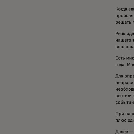
Когда е
проясняе
решать 
Речь идё
нашего т
воплоща
Есть мн
года. М
Для опр
неправи
необход
вентиляц
событий
При нал
плюс од
Далее —