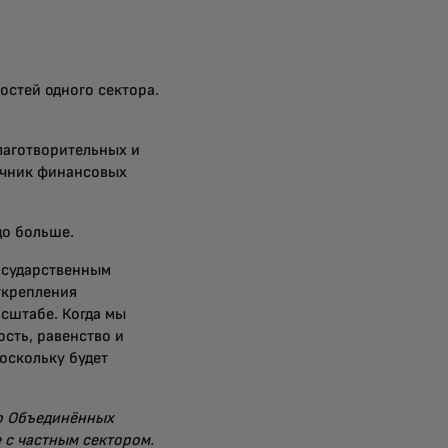
остей одного сектора.
лаготворительных и
очник финансовых
до больше.
государственным
укрепления
сштабе. Когда мы
сть, равенство и
оскольку будет
ю Объединённых
 с частным сектором.