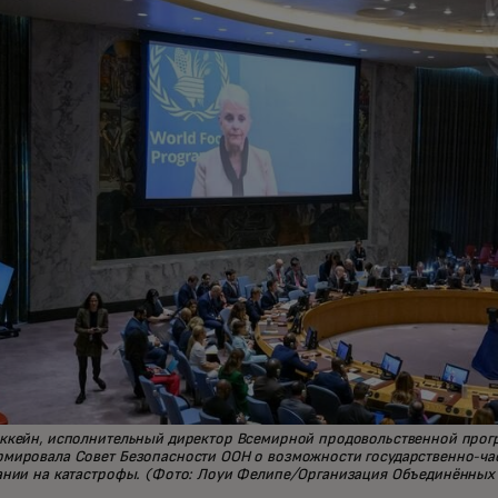
ккейн, исполнительный директор Всемирной продовольственной прогр
мировала Совет Безопасности ООН о возможности государственно-час
ании на катастрофы. (Фото: Лоуи Фелипе/Организация Объединённых