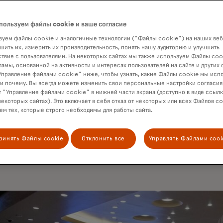
компании сотрудничают с организациями ООН для решения 
пользуем файлы cookie и ваше согласие
ности и мира. Поэтому я польщен приглашением выступить п
ься своим мнением о том, как мы можем лучше сотрудничать.
уем файлы cookie и аналогичные технологии ("Файлы cookie") на наших веб
шить их, измерить их производительность, понять нашу аудиторию и улучшить
нений, что это критически важная тема. Достаточно взглянут
твие с пользователями. На некоторых сайтах мы также используем Файлы coo
неделе, чтобы увидеть огромную потребность.
ламы, основанной на активности и интересах пользователей на сайте и других 
правление файлами cookie" ниже, чтобы узнать, какие Файлы cookie мы исп
 и почему. Вы всегда можете изменить свои персональные настройки согласия
те начать с мысли о том, почему компании должны быть вовл
 "Управление файлами cookie" в нижней части экрана (доступно в виде ссыл
беждение, что бизнес не может добиться успеха в неудачном
некоторых сайтах). Это включает в себя отказ от некоторых или всех Файлов co
затрагивают наших сограждан — а иногда и коллег. Таким обр
м тех, которые строго необходимы для работы сайта.
ке глобальной стабильности и предсказуемости становится л
сегодняшнее время я поделюсь наблюдениями и знаниями о тр
ринять Файлы cookie
Отклонить все
Управлять Файлами cook
могут активировать такие компании, как моя, помогать тем, к
всего.