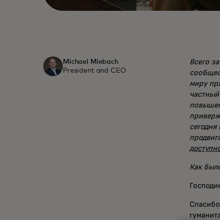
Всего з
Michael Miebach
President and CEO
сообщес
миру пр
частный 
повышен
приверж
сегодня
продвиг
доступно
Как было
Господи
Спасибо
гуманит