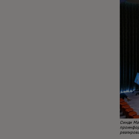
Синди Ма
проинфор
реагиров