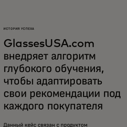
Для вас
Для бизнеса
ИСТОРИЯ УСПЕХА
GlassesUSA.com
Для всего мира
внедряет алгоритм
Для новаторов
глубокого обучения,
чтобы адаптировать
Новости и тренды
свои рекомендации под
каждого покупателя
Данный кейс связан с продуктом