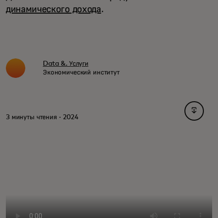
динамического дохода
.
Data &. Услуги
Экономический институт
opens i
3 минуты чтения · 2024