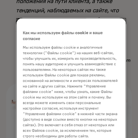
положения на пути клиента, а также
тенденций, наблюдаемых на сайте, что
делает его превосходящим любую
другую доступную стратегию — не
Как мы используем файлы cookie и ваше
только по результату, но и по
согласие
сэкономленному времени».
Мы используем файлы cookie и аналогичные
технологии ("Файлы cookie") на наших веб-сайтах,
чтобы улучшить их, измерить их производительность,
Nadav Yekutiel, Head of Data, GlassesUSA.com
понять нашу аудиторию и улучшить взаимодействие с
пользователями. На некоторых сайтах мы также
используем Файлы cookie для показа рекламы,
основанной на активности и интересах пользователей
на сайте и других сайтах. Нажмите "Управление
файлами cookie" ниже, чтобы узнать, какие Файлы
cookie мы используем на этом сайте и почему. Вы
всегда можете изменить свои персональные
настройки согласия, используя инструмент
"Управление файлами cookie" в нижней части экрана
(доступно в виде ссылки вместо кнопки на некоторых
сайтах). Это включает в себя отказ от некоторых или
всех Файлов cookie, за исключением тех, которые
строго необходимы для работы сайта.