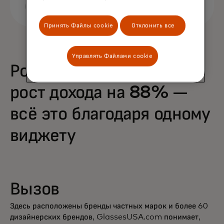
Принять Файлы cookie
Отклонить все
Управлять Файлами cookie
Рост покупок на 68% и
рост дохода на 88% —
всё это благодаря одному
виджету
Вызов
Здесь расположены бренды частных марок и более 60
дизайнерских брендов, GlassesUSA.com понимает,