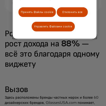
Принять Файлы cookie
Отклонить все
Управлять Файлами cookie
Рост покупок на 68% и
рост дохода на 88% —
всё это благодаря одному
виджету
Вызов
Здесь расположены бренды частных марок и более 60
дизайнерских брендов, GlassesUSA.com понимает,