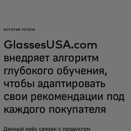
Для вас
Для бизнеса
ИСТОРИЯ УСПЕХА
GlassesUSA.com
Для всего мира
внедряет алгоритм
Для новаторов
глубокого обучения,
чтобы адаптировать
Новости и тренды
свои рекомендации под
каждого покупателя
Данный кейс связан с продуктом