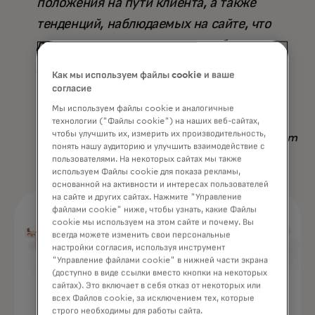
положения на пути клиента, а также
тенденций, наблюдаемых на сайте, что
делает его превосходящим любую
другую доступную стратегию — не
Как мы используем файлы cookie и ваше
только по результату, но и по
согласие
сэкономленному времени».
Мы используем файлы cookie и аналогичные
технологии ("Файлы cookie") на наших веб-сайтах,
чтобы улучшить их, измерить их производительность,
Nadav Yekutiel, Head of Data, GlassesUSA.com
понять нашу аудиторию и улучшить взаимодействие с
пользователями. На некоторых сайтах мы также
используем Файлы cookie для показа рекламы,
основанной на активности и интересах пользователей
на сайте и других сайтах. Нажмите "Управление
файлами cookie" ниже, чтобы узнать, какие Файлы
cookie мы используем на этом сайте и почему. Вы
всегда можете изменить свои персональные
настройки согласия, используя инструмент
"Управление файлами cookie" в нижней части экрана
(доступно в виде ссылки вместо кнопки на некоторых
сайтах). Это включает в себя отказ от некоторых или
всех Файлов cookie, за исключением тех, которые
строго необходимы для работы сайта.