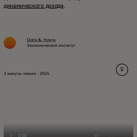
динамического дохода
.
Data &. Услуги
Экономический институт
opens i
3 минуты чтения · 2024