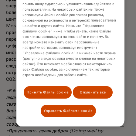
понять нашу аудиторию и улучшить взаимодействие с
энергии: на солнечные панели приходится
пользователями. На некоторых сайтах мы также
более 50% энергии, потребляемой data-
используем Файлы cookie для показа рекламы,
центрами Mastercard. Помимо этого,
основанной на активности и интересах пользователей
Mastercard повсеместно инициирует
на сайте и других сайтах. Нажмите "Управление
файлами cookie" ниже, чтобы узнать, какие Файлы
проекты по выпуску пластиковых карт из
cookie мы используем на этом сайте и почему. Вы
переработанного сырья и проекты
всегда можете изменить свои персональные
цифровой эмиссии карт. Держатели карт во
настройки согласия, используя инструмент
многих странах уже сейчас могут
"Управление файлами cookie" в нижней части экрана
(доступно в виде ссылки вместо кнопки на некоторых
рассчитывать собственный углеродный
сайтах). Это включает в себя отказ от некоторых или
след и оценивать влияние своего
всех Файлов cookie, за исключением тех, которые
потребительского поведения на выбросы
строго необходимы для работы сайта.
СО2.
«В Mastercard мы верим, что процветание
Принять Файлы cookie
Отклонить все
людей и процветание планеты неразрывно
связаны: когда мы принимаем меры по
борьбе с изменением климата, мы также
Управлять Файлами cookie
содействуем созданию более устойчивых
сообществ. В соответствии с философией
«Преуспевать, делая добро» (Doing well by