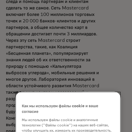
следа и помощь партнерам и клиентам
сделать то же самое. Сеть Mastercard
включает более 100 миллионов торговых
точек и 20 000 банков-клиентов и других
партнеров, а общее количество карт в
обращении достигает почти 3 миллиардов.
Через эту сеть Mastercard строит
партнерства, такие, как Коалиция
«Бесценная планета», популяризирует
знания людей об их ответственности за
природу с помощью «Калькулятора
выбросов углерода», мобильные решения и
многое другое. Лаборатория инноваций в
области устойчивого развития Mastercard
также служит центром исследований и
разработок устойчивых цифровых
продуктов и платформой для создания
Как мы используем файлы cookie и ваше
будущих решений вместе с партнерами.
согласие
Компания обязалась достичь нулевых
Мы используем файлы cookie и аналогичные
выбросов к 2040 году и отдает
технологии ("Файлы cookie") на наших веб-сайтах,
чтобы улучшить их, измерить их производительность,
предпочтение возобновляемым источникам