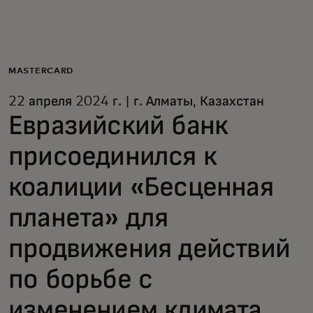
Для вас
Для бизнеса
MASTERCARD
22 апреля 2024 г. | г. Алматы, Казахстан
Для всего мира
Евразийский банк
присоединился к
Для новаторов
коалиции «Бесценная
Новости и тренды
планета» для
продвижения действий
по борьбе с
изменением климата