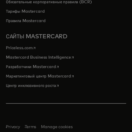
Обязательные корпоративные правила (BCR)
Тарифы Mastercard
Правила Mastercard
САЙТЫ MASTERCARD
opens in a new tab
Priceless.com
opens in a new tab
Mastercard Business Intelligence
opens in a new tab
Разработчики Mastercard
opens in a new tab
Маркетинговый центр Mastercard
opens in a new tab
Центр инклюзивного роста
Privacy
Terms
Manage cookies