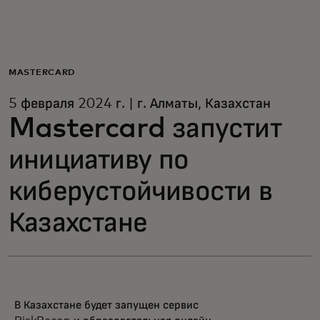
Для вас
Для бизнеса
MASTERCARD
5 февраля 2024 г. | г. Алматы, Казахстан
Для всего мира
Mastercard запустит
инициативу по
Для новаторов
киберустойчивости в
Новости и тренды
Казахстане
В Казахстане будет запущен сервис