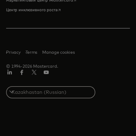
Маркетинговый центр Mastercard
opens in a new tab
Центр инклюзивного роста
Privacy
Terms
Manage cookies
© 1994-2026 Mastercard.
LinkedIn
Facebook
Twitter/X
Youtube
Select
a
country