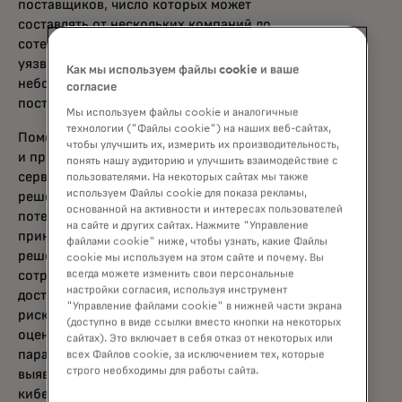
поставщиков, число которых может
составлять от нескольких компаний до
сотен тысяч. Злоумышленники находят
уязвимости в крупнейших системах через
Как мы используем файлы cookie и ваше
небольших партнеров, контрагентов и
согласие
поставщиков.
Мы используем файлы cookie и аналогичные
технологии ("Файлы cookie") на наших веб-сайтах,
Помочь компаниям эффективно оценивать
чтобы улучшить их, измерить их производительность,
и предупреждать киберугрозы может
понять нашу аудиторию и улучшить взаимодействие с
сервис RiskRecon от Mastercard. Это B2B
пользователями. На некоторых сайтах мы также
используем Файлы cookie для показа рекламы,
решение, которое упрощает понимание
основанной на активности и интересах пользователей
потенциальных рисков, позволяя
на сайте и других сайтах. Нажмите "Управление
принимать пользователю обоснованные
файлами cookie" ниже, чтобы узнать, какие Файлы
решения, обеспечивает беспрепятственное
cookie мы используем на этом сайте и почему. Вы
всегда можете изменить свои персональные
сотрудничество с поставщиками, позволяя
настройки согласия, используя инструмент
достигать благоприятных результатов по
"Управление файлами cookie" в нижней части экрана
рискам. Алгоритмы сервиса RiskRecon
(доступно в виде ссылки вместо кнопки на некоторых
оценивают около 40 различных
сайтах). Это включает в себя отказ от некоторых или
параметров и позволяют компаниям
всех Файлов cookie, за исключением тех, которые
строго необходимы для работы сайта.
выявлять косвенные угрозы
кибербезопасности в бизнес-экосистеме