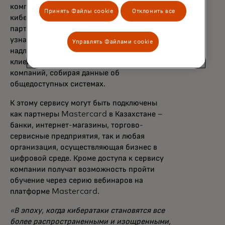
компаний: например, оценивать
Принять Файлы cookie
Отклонить все
кибербезопасность своих бизнес-
партнеров в сфере поставок, помогает
узнать, принимают ли компании
Управлять Файлами cookie
надлежащие меры для защиты информации
клиентов, оценивает кибербезопасность
компаний, собирая данные об
общедоступных системах.
К этому сервису могут быть подключены
как партнеры Mastercard в Казахстане –
банки, интернет-магазины, торгово-
сервисные предприятия, так и любая
организация, осуществляющая бизнес в
цифровой среде. Кроме доступа к сервису
компании получат возможность пройти
обучение через серию вебинаров на
платформе Mastercard.
«В эпоху, когда кибератаки становятся все
более распространенными и изощренными,