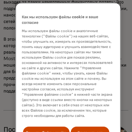
выходят за рамки немедленных финансовых потерь; Это
подрывает доверие потребителей к цифровой коммерции,
наносит ущерб репутации финансовых учреждений и
Как мы используем файлы cookie и ваше
сетей, а также ставит легальные бизнесы в невыгодное
согласие
положение для конкурентов.
Мы используем файлы cookie и аналогичные
технологии ("Файлы cookie") на наших веб-сайтах,
В этой белой книге рассматриваются трудности, с
чтобы улучшить их, измерить их производительность,
которыми сталкиваются мошеннические торговцы, с
понять нашу аудиторию и улучшить взаимодействие с
реальными примерами и акцентом на стандарты
пользователями. На некоторых сайтах мы также
используем Файлы cookie для показа рекламы,
Mastercard, формирующие меры по предотвращению
основанной на активности и интересах пользователей
мошенничества, а также инструменты и лучшие практики
на сайте и других сайтах. Нажмите "Управление
для борьбы с этими злоумышленниками. Он
файлами cookie" ниже, чтобы узнать, какие Файлы
предоставляет всем заинтересованным сторонам
cookie мы используем на этом сайте и почему. Вы
всегда можете изменить свои персональные
прочную основу для снижения риска мошенничества и
настройки согласия, используя инструмент
поддержания доверия к цифровым транзакциям.
"Управление файлами cookie" в нижней части экрана
(доступно в виде ссылки вместо кнопки на некоторых
сайтах). Это включает в себя отказ от некоторых или
всех Файлов cookie, за исключением тех, которые
строго необходимы для работы сайта.
Построение цифрового