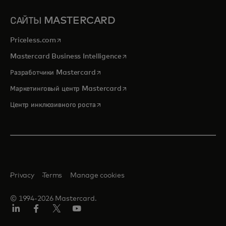
САЙТЫ MASTERCARD
opens in a new tab
Priceless.com
opens in a new tab
Mastercard Business Intelligence
opens in a new tab
Разработчики Mastercard
opens in a new tab
Маркетинговый центр Mastercard
opens in a new tab
Центр инклюзивного роста
Privacy
Terms
Manage cookies
© 1994-2026 Mastercard.
LinkedIn
Facebook
Twitter/X
Youtube