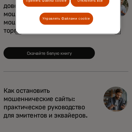
Принять Файлы cookie
Отклонить все
доверия через борьбу с
мошенническими сайтами и
Управлять Файлами cookie
мошенническими
торговцами
Скачайте белую книгу
Как остановить
мошеннические сайты:
практическое руководство
для эмитентов и эквайеров.