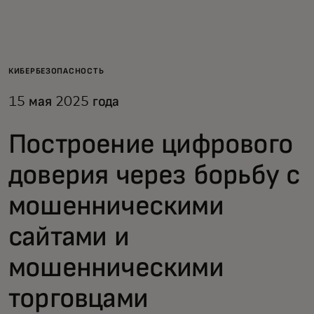
Для вас
Для бизнеса
КИБЕРБЕЗОПАСНОСТЬ
15 мая 2025 года
Для всего мира
Построение цифрового
Для новаторов
доверия через борьбу с
мошенническими
Новости и тренды
сайтами и
мошенническими
торговцами