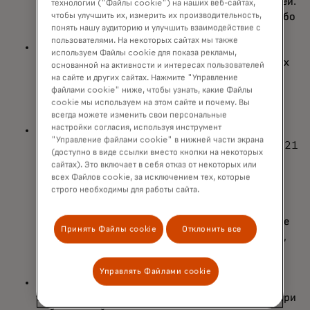
негативное влияние на благополучие потребителей.
технологии ("Файлы cookie") на наших веб-сайтах,
чтобы улучшить их, измерить их производительность,
76% из них не смогли обеспечить себя каким-либо
понять нашу аудиторию и улучшить взаимодействие с
образом из-за просрочки или неудачи платежа.
пользователями. На некоторых сайтах мы также
МСП становятся всё более глобальными, что
используем Файлы cookie для показа рекламы,
вызывает необходимость в быстрых и безопасных
основанной на активности и интересах пользователей
трансграничных платежных решениях.
на сайте и других сайтах. Нажмите "Управление
файлами cookie" ниже, чтобы узнать, какие Файлы
cookie мы используем на этом сайте и почему. Вы
всегда можете изменить свои персональные
настройки согласия, используя инструмент
50% малых и средних предприятий ведут более
"Управление файлами cookie" в нижней части экрана
активную международную деятельность, чем в 2021
(доступно в виде ссылки вместо кнопки на некоторых
году. В результате 65% компаний намерены
сайтах). Это включает в себя отказ от некоторых или
привлекать больше поставщиков, партнеров и
всех Файлов cookie, за исключением тех, которые
строго необходимы для работы сайта.
работников по всему миру, чтобы сделать свою
деятельность более эффективной. Кроме того,
большинство малых и средних предприятий также
Принять Файлы cookie
Отклонить все
увеличивают инвестиции в цифровые технологии,
чтобы выжить и развиваться в меняющихся
экономических условиях.
Управлять Файлами cookie
Безопасность данных остаётся ключевым
требованием для малых и средних предприятий при