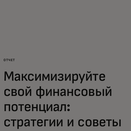
Для вас
Для бизнеса
Для всего мира
ОТЧЕТ
Для новаторов
Максимизируйте
Новости и тренды
свой финансовый
потенциал:
стратегии и советы