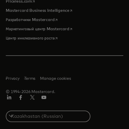
opens in a new tab
Priceless.com
opens in a new tab
Mastercard Business Intelligence
opens in a new tab
Разработчики Mastercard
opens in a new tab
Маркетинговый центр Mastercard
opens in a new tab
Центр инклюзивного роста
Privacy
Terms
Manage cookies
© 1994-2026 Mastercard.
LinkedIn
Facebook
Twitter/X
Youtube
Select
a
country