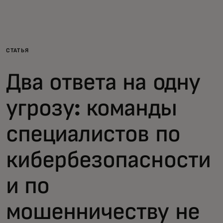
Для вас
Для бизнеса
СТАТЬЯ
Два ответа на одну
Для всего мира
угрозу: команды
Для новаторов
специалистов по
Новости и тренды
кибербезопасности
и по
мошенничеству не