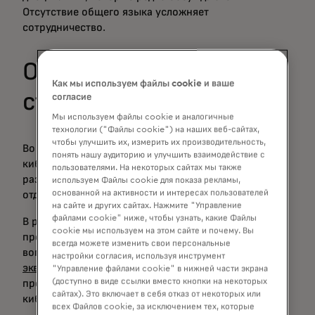
Отсутствие общего языка усложняет
сотрудничество.
Организационная
Как мы используем файлы cookie и ваше
структура
согласие
Мы используем файлы cookie и аналогичные
технологии ("Файлы cookie") на наших веб-сайтах,
чтобы улучшить их, измерить их производительность,
Во многих финансовых учреждениях команды по
понять нашу аудиторию и улучшить взаимодействие с
кибербезопасности и мошенничеству работают в
пользователями. На некоторых сайтах мы также
разных подразделениях и подчиняются через
используем Файлы cookie для показа рекламы,
основанной на активности и интересах пользователей
отдельные цепочки командования.
на сайте и других сайтах. Нажмите "Управление
файлами cookie" ниже, чтобы узнать, какие Файлы
В результате обмен информацией, как правило,
cookie мы используем на этом сайте и почему. Вы
происходит только при возникновении неотложных
всегда можете изменить свои персональные
вопросов. Фактически,
у 24% мировых эмитентов и
настройки согласия, используя инструмент
эквайеров
до сих пор отсутствуют формальные
"Управление файлами cookie" в нижней части экрана
(доступно в виде ссылки вместо кнопки на некоторых
процессы для сотрудничества в борьбе с
сайтах). Это включает в себя отказ от некоторых или
кибермошенничеством.
всех Файлов cookie, за исключением тех, которые