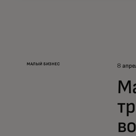
МАЛЫЙ БИЗНЕС
8 апре
М
т
в