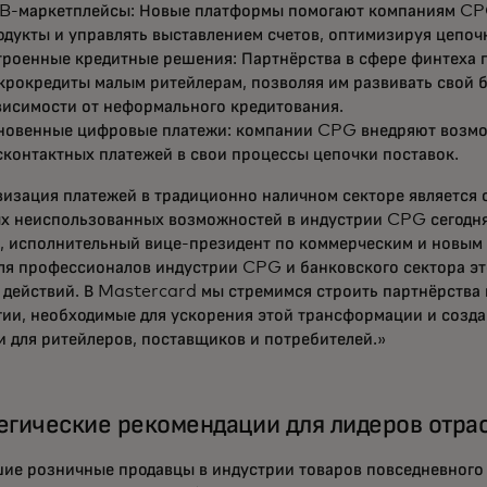
B-маркетплейсы: Новые платформы помогают компаниям CP
одукты и управлять выставлением счетов, оптимизируя цепочк
троенные кредитные решения: Партнёрства в сфере финтеха 
крокредиты малым ритейлерам, позволяя им развивать свой 
висимости от неформального кредитования.
новенные цифровые платежи: компании CPG внедряют возмо
сконтактных платежей в свои процессы цепочки поставок.
изация платежей в традиционно наличном секторе является 
х неиспользованных возможностей в индустрии CPG сегодня»
, исполнительный вице-президент по коммерческим и новым
ля профессионалов индустрии CPG и банковского сектора эт
 действий. В Mastercard мы стремимся строить партнёрства 
гии, необходимые для ускорения этой трансформации и созд
и для ритейлеров, поставщиков и потребителей.»
егические рекомендации для лидеров отра
ие розничные продавцы в индустрии товаров повседневного 