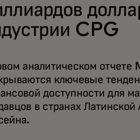
ллиардов долла
ндустрии CPG
овом аналитическом отчете
крываются ключевые тенден
ансовой доступности для м
давцов в странах Латинской
сейна.