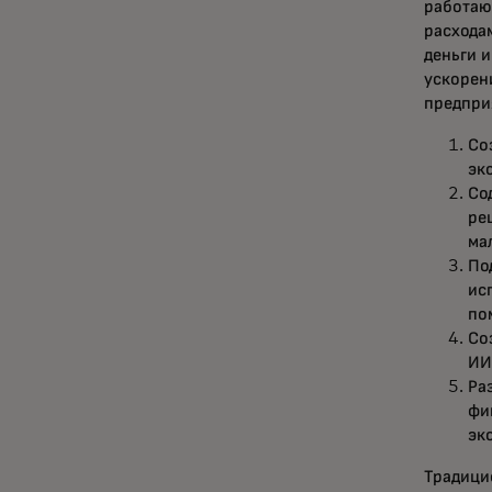
работаю
расхода
деньги 
ускорен
предпри
Со
эк
Со
ре
ма
По
ис
по
Со
ИИ
Ра
фи
эк
Традици