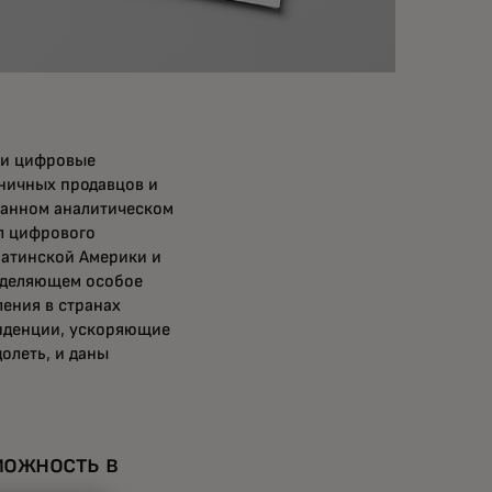
 и цифровые
ничных продавцов и
ванном аналитическом
л цифрового
Латинской Америки и
 уделяющем особое
ения в странах
енденции, ускоряющие
олеть, и даны
можность в