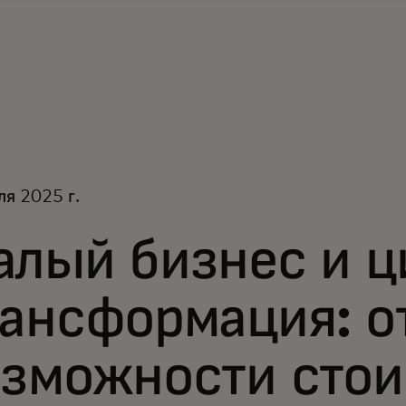
ля 2025 г.
алый бизнес и ц
рансформация: о
озможности сто