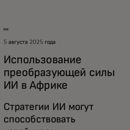
Для вас
Для бизнеса
ИИ
5 августа 2025 года
Для всего мира
Использование
Для новаторов
преобразующей силы
ИИ в Африке
Новости и тренды
Стратегии ИИ могут
способствовать