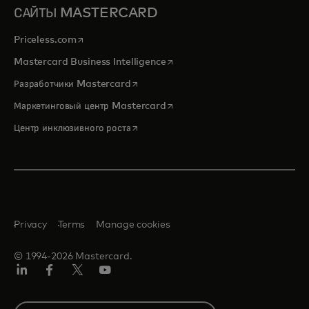
САЙТЫ MASTERCARD
opens in a new tab
Priceless.com
opens in a new tab
Mastercard Business Intelligence
opens in a new tab
Разработчики Mastercard
opens in a new tab
Маркетинговый центр Mastercard
opens in a new tab
Центр инклюзивного роста
Privacy
Terms
Manage cookies
© 1994-2026 Mastercard.
LinkedIn
Facebook
Twitter/X
Youtube
Select