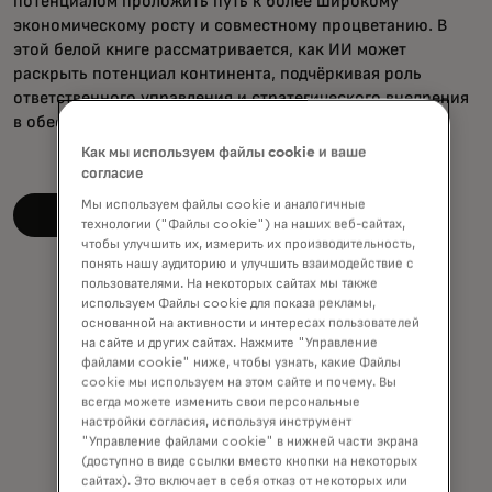
потенциалом проложить путь к более широкому
экономическому росту и совместному процветанию. В
этой белой книге рассматривается, как ИИ может
раскрыть потенциал континента, подчёркивая роль
ответственного управления и стратегического внедрения
в обеспечении устойчивого прогресса.
Как мы используем файлы cookie и ваше
согласие
Мы используем файлы cookie и аналогичные
Прочитать документацию
технологии ("Файлы cookie") на наших веб-сайтах,
чтобы улучшить их, измерить их производительность,
понять нашу аудиторию и улучшить взаимодействие с
пользователями. На некоторых сайтах мы также
используем Файлы cookie для показа рекламы,
основанной на активности и интересах пользователей
на сайте и других сайтах. Нажмите "Управление
файлами cookie" ниже, чтобы узнать, какие Файлы
cookie мы используем на этом сайте и почему. Вы
всегда можете изменить свои персональные
настройки согласия, используя инструмент
"Управление файлами cookie" в нижней части экрана
(доступно в виде ссылки вместо кнопки на некоторых
сайтах). Это включает в себя отказ от некоторых или