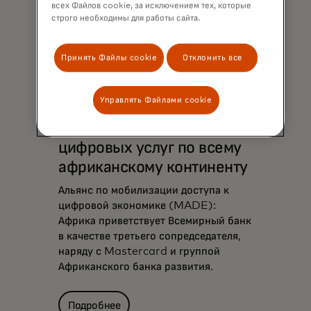
всех Файлов cookie, за исключением тех, которые
строго необходимы для работы сайта.
Принять Файлы cookie
Отклонить все
Управлять Файлами cookie
Предоставление
критически важных
цифровых услуг по всему
африканскому континенту
Альянс по мобилизации доступа к
цифровой экономике (MADE):
Африка приветствует Всемирный банк
в качестве третьего сопредседателя,
наряду с Mastercard и группой
Африканского банка развития.
Подробнее