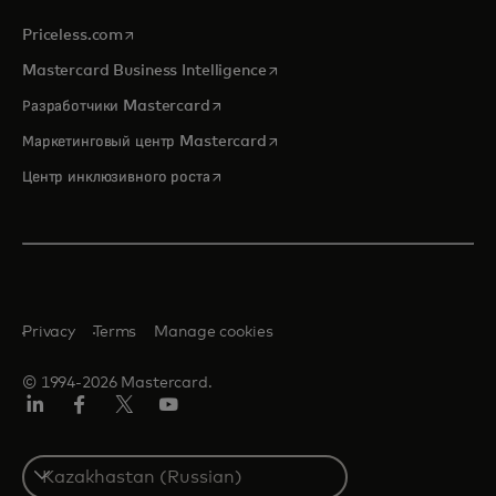
opens in a new tab
Priceless.com
opens in a new tab
Mastercard Business Intelligence
opens in a new tab
Разработчики Mastercard
opens in a new tab
Маркетинговый центр Mastercard
opens in a new tab
Центр инклюзивного роста
Privacy
Terms
Manage cookies
© 1994-2026 Mastercard.
LinkedIn
Facebook
Twitter/X
Youtube
Select
a