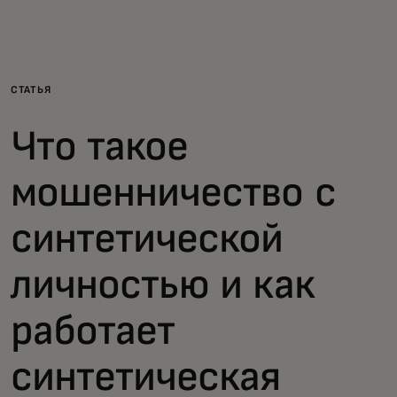
Для вас
Для бизнеса
СТАТЬЯ
Что такое
Для всего мира
мошенничество с
Для новаторов
синтетической
Новости и тренды
личностью и как
работает
синтетическая