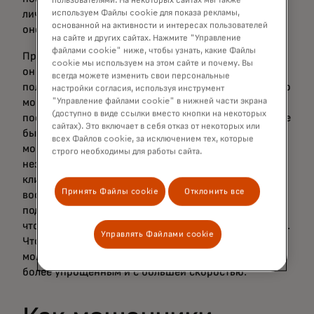
пользователями. На некоторых сайтах мы также
личностями не нацелено на конкретного человека,
используем Файлы cookie для показа рекламы,
основанной на активности и интересах пользователей
оно менее вредно. К сожалению, это не так.
на сайте и других сайтах. Нажмите "Управление
файлами cookie" ниже, чтобы узнать, какие Файлы
Представьте, что клиент банка был обманут, а затем
cookie мы используем на этом сайте и почему. Вы
он сообщает об этом мошенничестве, чтобы
всегда можете изменить свои персональные
получить компенсацию. Это значит, что банк знает о
настройки согласия, используя инструмент
мошенничестве и может его расследовать. Однако,
"Управление файлами cookie" в нижней части экрана
(доступно в виде ссылки вместо кнопки на некоторых
поскольку с синтетической идентичностью может не
сайтах). Это включает в себя отказ от некоторых или
быть связанного ни одного человека, такие
всех Файлов cookie, за исключением тех, которые
мошеннические атаки часто остаются
строго необходимы для работы сайта.
незамеченными. Без возможности рассчитывать на
клиента в предупреждении компании могут
Принять Файлы cookie
Отклонить все
воспринимать искусственные личности как
подлинные в течение нескольких месяцев или лет,
что приведёт к большим потерям от мошенничества.
Управлять Файлами cookie
Чтобы усложнить ситуацию, синтетическое
мошенничество с идентификацией становится всё
более упрощённым и с большей скоростью.