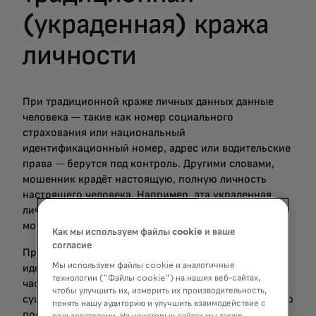
(украденная) кража
личности
При традиционной краже личных данных данные
человека — такие как номер социального
страхования или национальный
идентификационный номер, адрес или водительские
права — берутся под контроль. Другими словами,
мошенник крадёт настоящую, полную личность
настоящего человека. Например, эта украденная
личность может быть использована для быстрой
мошеннической покупки.
Как мы используем файлы cookie и ваше
согласие
При синтетическом мошенничестве с
Мы используем файлы cookie и аналогичные
идентификацией личность создаётся из разных
технологии ("Файлы cookie") на наших веб-сайтах,
частей информации, и реального человека не
чтобы улучшить их, измерить их производительность,
существует. На первый взгляд может показаться, что
понять нашу аудиторию и улучшить взаимодействие с
поскольку мошенничество с синтетическими