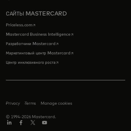
САЙТЫ MASTERCARD
opens in a new tab
Priceless.com
opens in a new tab
Mastercard Business Intelligence
opens in a new tab
Разработчики Mastercard
opens in a new tab
Маркетинговый центр Mastercard
opens in a new tab
Центр инклюзивного роста
Privacy
Terms
Manage cookies
© 1994-2026 Mastercard.
LinkedIn
Facebook
Twitter/X
Youtube