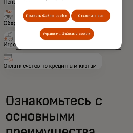
Пенсионный фонд
Принять Файлы cookie
Отклонить все
Сберегательный счет
Управлять Файлами cookie
Игровой аккаунт
Оплата счетов по кредитным картам
Ознакомьтесь с
основными
преимущества