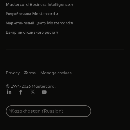
opens in a new tab
Mastercard Business Intelligence
opens in a new tab
Разработчики Mastercard
opens in a new tab
Маркетинговый центр Mastercard
opens in a new tab
Центр инклюзивного роста
Privacy
Terms
Manage cookies
© 1994-2026 Mastercard.
LinkedIn
Facebook
Twitter/X
Youtube
Select
a
country