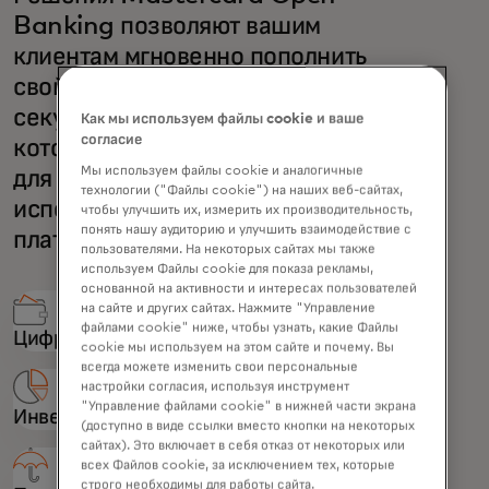
Banking позволяют вашим
клиентам мгновенно пополнить
свой счет за считанные
секунды с помощью сервиса,
Как мы используем файлы cookie и ваше
согласие
которому они могут доверять,
Мы используем файлы cookie и аналогичные
для целого ряда случаев
технологии ("Файлы cookie") на наших веб-сайтах,
использования при пополнении
чтобы улучшить их, измерить их производительность,
понять нашу аудиторию и улучшить взаимодействие с
платежей:
пользователями. На некоторых сайтах мы также
используем Файлы cookie для показа рекламы,
основанной на активности и интересах пользователей
на сайте и других сайтах. Нажмите "Управление
файлами cookie" ниже, чтобы узнать, какие Файлы
Цифровой кошелёк
cookie мы используем на этом сайте и почему. Вы
всегда можете изменить свои персональные
настройки согласия, используя инструмент
"Управление файлами cookie" в нижней части экрана
Инвестиционный счет
(доступно в виде ссылки вместо кнопки на некоторых
сайтах). Это включает в себя отказ от некоторых или
всех Файлов cookie, за исключением тех, которые
строго необходимы для работы сайта.