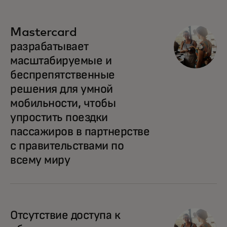
opens in a new tab
Mastercard
разрабатывает
масштабируемые и
беспрепятственные
решения для умной
мобильности, чтобы
упростить поездки
пассажиров в партнерстве
с правительствами по
всему миру
opens in a new tab
Отсутствие доступа к