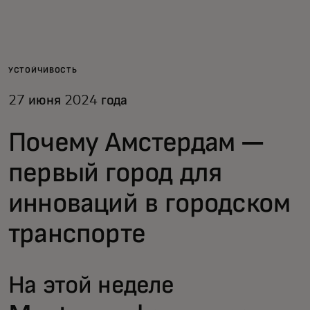
Для вас
Для бизнеса
УСТОЙЧИВОСТЬ
27 июня 2024 года
Для всего мира
Почему Амстердам —
Для новаторов
первый город для
инноваций в городском
Новости и тренды
транспорте
На этой неделе