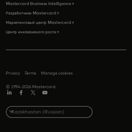
opens in a new tab
Mastercard Business Intelligence
opens in a new tab
Разработчики Mastercard
opens in a new tab
Маркетинговый центр Mastercard
opens in a new tab
Центр инклюзивного роста
Privacy
Terms
Manage cookies
© 1994-2026 Mastercard.
LinkedIn
Facebook
Twitter/X
Youtube
Select
a
country