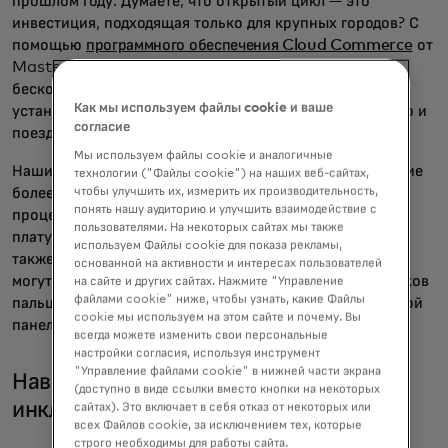
прошлом году. Думаете, что открытый цикл — это
инвестиция, подходящая только для крупных городов? С
помощью
программного обеспечения Cloud Commerce
от
Mastercard любой смартфон можно превратить в
бесконтактное устройство для приема платежей —
Как мы используем файлы cookie и ваше
установленное на вашем автобусе и готовое к нажатию и
согласие
поездке.
Мы используем файлы cookie и аналогичные
Наши усилия по мобильности расширяются на создание
технологии ("Файлы cookie") на наших веб-сайтах,
чтобы улучшить их, измерить их производительность,
более удобных и интуитивно понятных платежных
понять нашу аудиторию и улучшить взаимодействие с
процессов для водителей, включая заправку, парковку,
пользователями. На некоторых сайтах мы также
плату за проезд и зарядку электромобилей, чтобы вы
используем Файлы cookie для показа рекламы,
также могли наблюдать, как водители Mercedes-Benz
основанной на активности и интересах пользователей
могут совершать платежи с помощью датчика отпечатков
на сайте и других сайтах. Нажмите "Управление
файлами cookie" ниже, чтобы узнать, какие Файлы
пальцев в своей развлекательной системе на приборной
cookie мы используем на этом сайте и почему. Вы
панели.
всегда можете изменить свои персональные
настройки согласия, используя инструмент
"Управление файлами cookie" в нижней части экрана
Навигация по городам с учётом
(доступно в виде ссылки вместо кнопки на некоторых
инклюзии
сайтах). Это включает в себя отказ от некоторых или
всех Файлов cookie, за исключением тех, которые
строго необходимы для работы сайта.