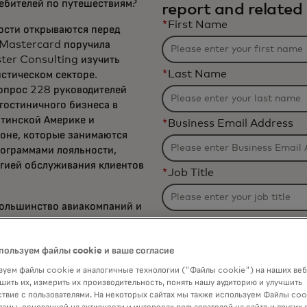
бителей по путешествиям?
report and related 
*
First Name
ости открываются перед
 Mastercard поручила
ter Consulting изучить
*
Last Name
стическом секторе.
опрос 228 руководителей
гостиничного бизнеса в
атинской Америке и
*
Business Email Address
оне, которые занимаются
рограммами лояльности,
гией обслуживания клиентов
*
Job Title
большинство авиакомпаний и
ики сторонних решений
*
Organization Name
чники дохода, улучшать
ь привлечение клиентов.
пользуем файлы cookie и ваше согласие
*
Industry
уем файлы cookie и аналогичные технологии ("Файлы cookie") на наших веб
ы узнать, как руководители
шить их, измерить их производительность, понять нашу аудиторию и улучшить
игают своих целей в области
твие с пользователями. На некоторых сайтах мы также используем Файлы coo
Filtering