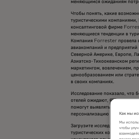
меняющимся ожиданиям потре
Чтобы понять, какие возможн
туристическими компаниями,
консалтинговой фирме Forres
меняющиеся тенденции в тури
Компания Forrester провела 
авиакомпаний и предприятий 
Северной Америке, Европе, Л
Азиатско-Тихоокеанском реги
маркетингом, вовлечением, п
ценообразованием или страте
в своих компаниях.
Исследование показало, что 
отелей ожидают, что поставщ
помогут выявлять новые исто
персонализацию и увеличиват
Как мы ис
Мы использ
Загрузите исследование, чтоб
чтобы улуч
туристических компаний дост
взаимодейс