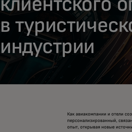
клиентского о
в туристическ
индустрии
Как авиакомпании и отели со
персонализированный, связ
опыт, открывая новые источни