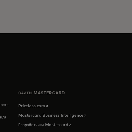
САЙТЫ MASTERCARD
ность
opens in a new tab
Priceless.com
opens in a new tab
Mastercard Business Intelligence
ила
opens in a new tab
Разработчики Mastercard