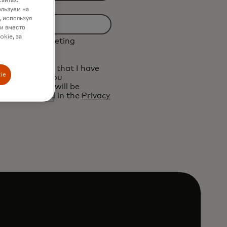
сайтах.
ользуем на
, используя
ки вместо
okie, за
ive future marketing
ard.
elow, I confirm that I have
ie
erms of Use
. You
ersonal data will be
 as described in the
Privacy