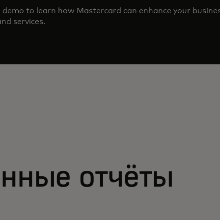
d demo to learn how Mastercard can enhance your busine
nd services.
нные отчёты