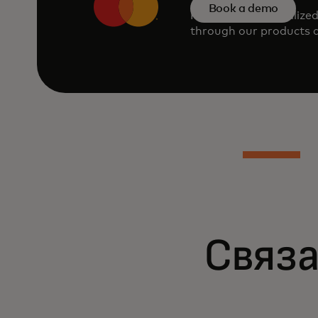
Book a demo
Request a personalize
through our products a
Связа