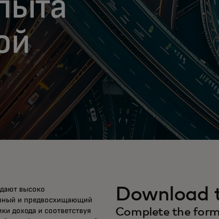
пыта
ой
Download t
здают высоко
анный и предвосхищающий
Complete the form 
ки дохода и соответствуя