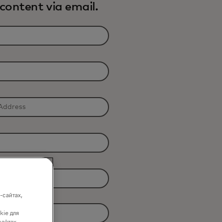
content via email.
-сайтах,
kie для