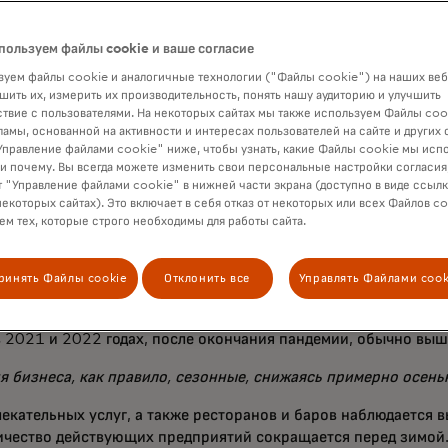
примерно на три процентных пункта выше, чем трендовая ли
т около $375 миллиардов в годовом выражении.
пользуем файлы cookie и ваше согласие
уем файлы cookie и аналогичные технологии ("Файлы cookie") на наших веб
тели, появившиеся во второй половине 2020 года, имели бо
шить их, измерить их производительность, понять нашу аудиторию и улучшить
сти по сравнению с небольшими отелями и мотелями, основ
твие с пользователями. На некоторых сайтах мы также используем Файлы coo
ламы, основанной на активности и интересах пользователей на сайте и других 
правление файлами cookie" ниже, чтобы узнать, какие Файлы cookie мы исп
лиз
MEI показывает, что количество небольших отелей и моте
 и почему. Вы всегда можете изменить свои персональные настройки согласия
д. Это, возможно, отражало предпочтение местных путешест
 "Управление файлами cookie" в нижней части экрана (доступно в виде ссыл
некоторых сайтах). Это включает в себя отказ от некоторых или всех Файлов co
го как потребители стали более комфортно путешествовать да
м тех, которые строго необходимы для работы сайта.
оказатели выживаемости небольших отелей и мотелей, обра
ода, свидетельствуют о том, что они выиграли от сильного п
раняются дольше, что подчёркивает важность устойчивого де
ринять Файлы cookie
Отклонить все
Управлять Файлами cook
изненного цикла бизнеса.
для других секторов мы видим, что показатели выживаемости 
 2021 и 2022 годах, после окончания пандемии, обычно выш
 бизнеса, как правило, сезонные, снижаясь примерно осенью
лекательных услуг, а также ресторанов и баров наблюдается 
ичество действующих предприятий сокращается перед зимой