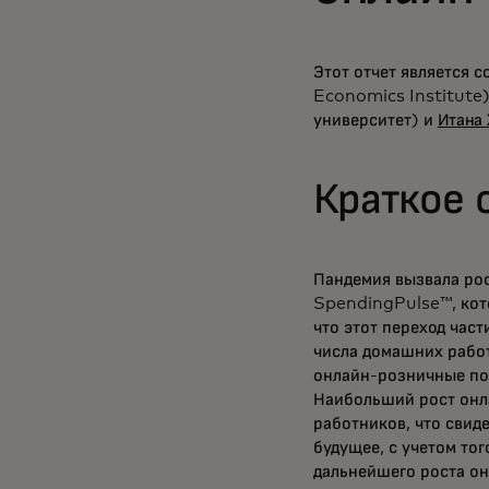
Этот отчет является 
Economics Institute)
университет) и
Итана
Краткое 
Пандемия вызвала рос
SpendingPulse™, кот
что этот переход час
числа домашних работ
онлайн-розничные по
Наибольший рост онл
работников, что свиде
будущее, с учетом тог
дальнейшего роста о