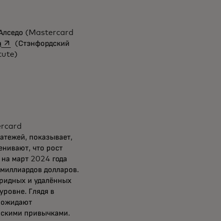
 Алседо (Mastercard
opens in a new tab
а
(Стэнфордский
tute)
ercard
атежей, показывает,
енивают, что рост
на март 2024 года
миллиардов долларов.
ридных и удалённых
уровне. Глядя в
ы ожидают
ьскими привычками.