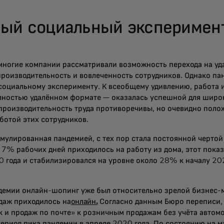
ый социальный эксперимен
ногие компании рассматривали возможность перехода на уд
производительность и вовлеченность сотрудников. Однако п
оциальному эксперименту. К всеобщему удивлению, работа и
олностью удалённом формате — оказалась успешной для широ
производительность труда противоречивы, но очевидно поло
ботой этих сотрудников.
имулированная пандемией, с тех пор стала постоянной черто
 7% рабочих дней приходилось на работу из дома, этот показ
 года и стабилизировался на уровне около 28% к началу 202
ens in a new tab
демии онлайн-шопинг уже был относительно зрелой бизнес-м
даж приходилось на
онлайн.
Согласно данным Бюро переписи,
 и продаж по почте» к розничным продажам без учёта автом
ериод пика пандемии в апреле 2020 года. По состоянию на м