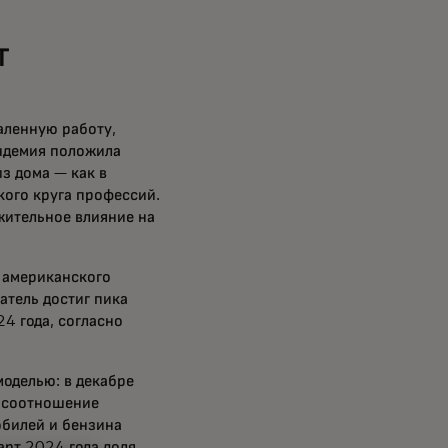
т
аленную работу,
андемия положила
з дома — как в
кого круга профессий.
жительное влияние на
й американского
атель достиг пика
4 года, согласно
оделью: в декабре
 соотношение
обилей и бензина
арт 2024 года доля