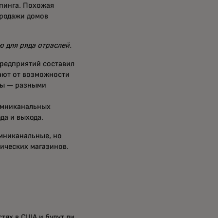
пинга. Похожая
продажи домов
 для ряда отраслей.
редприятий составил
ают от возможности
ты — разными
омниканальных
да и выхода.
мниканальные, но
зических магазинов.
тях в США и будут ли