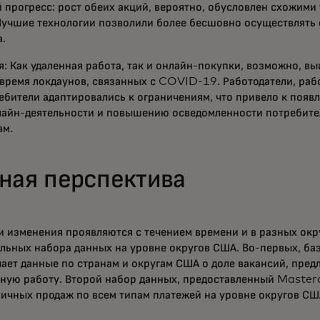
 прогресс: рост обеих акций, вероятно, обусловлен схожими
Лучшие технологии позволили более бесшовно осуществлять 
а.
: Как удаленная работа, так и онлайн-покупки, возможно, вы
 время локдаунов, связанных с COVID-19. Работодатели, ра
ебители адаптировались к ограничениям, что привело к поя
лайн-деятельности и повышению осведомленности потребител
ам.
ная перспектива
ти изменения проявляются с течением времени и в разных окр
льных набора данных на уровне округов США. Во-первых, ба
ет данные по странам и округам США о доле вакансий, пре
нную работу. Второй набор данных, предоставленный Maste
ичных продаж по всем типам платежей на уровне округов СШ