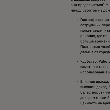
они продолжаться? М
между работой из до
Географические 
сотрудники пере
может увеличить
районах, где по
больше времени 
Полностью удалё
дальше от город
Удобство: Работ
заметно в таких
использование и
Влияние дохода:
высокий доход. 
белых воротничк
доходом могли б
ценность на вре