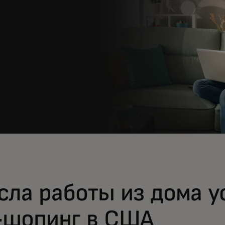
сла работы из дома у
-шопинг в США