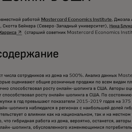
совместной работой
Mastercard Economics Institute
, Джоэла
, Скотта Бейкера (Северо-Западный университет),
Ника Блум
opens in a new tab
 Харриса
(старший советник Mastercard Economics Insti
содержание
т числа сотрудников из дома на 500%. Анализ данных Mast
орые оценивают общие розничные продажи по всем видам пл
тично способствовал росту онлайн-шопинга в США. Авторы оц
 способствовал росту онлайн-шопинга в США. По состоянию 
купки в год превышают показатели 2015-2019 годов на 375 
айн-шопинга наблюдался в регионах с наибольшей долей гиб
тельствует о влиянии как на национальном, так и на местном 
о, что гибридная работа из дома, вероятно, останется, автор
нлайн-шопинга, обусловленного изменяющимися потребител