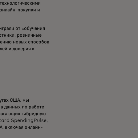
 технологическими
онлайн-покупки и
играли от «обучения
ботники, розничные
влению новых способов
ей и доверия к
угах США, мы
за данных по работе
длагающих гибридную
rcard SpendingPulse,
А, включая онлайн-