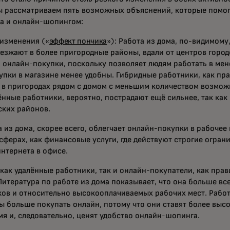
ы рассматриваем пять возможных объяснений, которые помог
ма и онлайн-шопингом:
изменения («
эффект пончика
»): Работа из дома, по-видимому,
езжают в более пригородные районы, вдали от центров город
 онлайн-покупки, поскольку позволяет людям работать в мен
купки в магазине менее удобны. Гибридные работники, как пра
в пригородах рядом с домом с меньшим количеством возможн
нные работники, вероятно, пострадают ещё сильнее, так как 
ских районов.
а из дома, скорее всего, облегчает онлайн-покупки в рабочее
 сферах, как финансовые услуги, где действуют строгие огран
нтернета в офисе.
 как удалённые работники, так и онлайн-покупатели, как прав
Литература по работе из дома показывает, что она больше вс
ов и относительно высокооплачиваемых рабочих мест. Рабо
ы больше покупать онлайн, потому что они ставят более вы
мя и, следовательно, ценят удобство онлайн-шопинга.