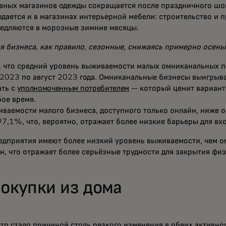
ивных магазинов одежды сокращается после праздничного шо
дается и в магазинах интерьерной мебели: строительство и 
едляются в морозные зимние месяцы.
 бизнеса, как правило, сезонные, снижаясь примерно осенью
, что средний уровень выживаемости малых омниканальных п
 2023 по август 2023 года. Омниканальные бизнесы выигрыв
ать с
уполномоченным потребителем
— который ценит вариан
ое время.
ваемости малого бизнеса, доступного только онлайн, ниже 
7,1%, что, вероятно, отражает более низкие барьеры для вхо
едприятия имеют более низкий уровень выживаемости, чем о
н, что отражает более серьёзные трудности для закрытия фи
покупки из дома
то стало причиной столь резкого изменения в обеих активнос