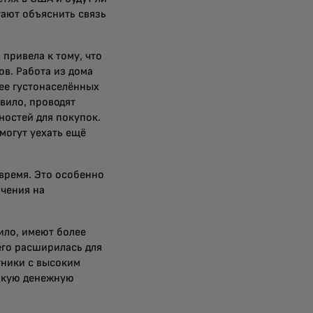
ают объяснить связь
 привела к тому, что
ов. Работа из дома
ее густонаселённых
вило, проводят
остей для покупок.
могут уехать ещё
 время. Это особенно
ичения на
ило, имеют более
его расширилась для
тники с высоким
сокую денежную