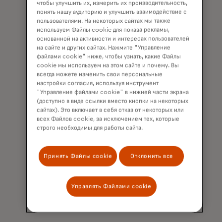
элементы.
чтобы улучшить их, измерить их производительность,
понять нашу аудиторию и улучшить взаимодействие с
пользователями. На некоторых сайтах мы также
Придавая большое значение выбору
используем Файлы cookie для показа рекламы,
и гибкости способов оплаты счетов,
основанной на активности и интересах пользователей
подавляющее большинство
на сайте и других сайтах. Нажмите "Управление
респондентов ожидают, что бизнесы
файлами cookie" ниже, чтобы узнать, какие Файлы
будут предлагать несколько
cookie мы используем на этом сайте и почему. Вы
всегда можете изменить свои персональные
вариантов оплаты, что
настройки согласия, используя инструмент
свидетельствует о сильном спросе на
"Управление файлами cookie" в нижней части экрана
разнообразие способов оплаты.
(доступно в виде ссылки вместо кнопки на некоторых
сайтах). Это включает в себя отказ от некоторых или
Однако лишь 51% респондентов
всех Файлов cookie, за исключением тех, которые
считают, что им часто
строго необходимы для работы сайта.
предоставляется возможность
выбрать предпочтительный способ
Принять Файлы cookie
Отклонить все
оплаты. Это свидетельствует о
значительном разрыве в показателях
соответствия предприятий этим
Управлять Файлами cookie
ожиданиям на постоянной основе.