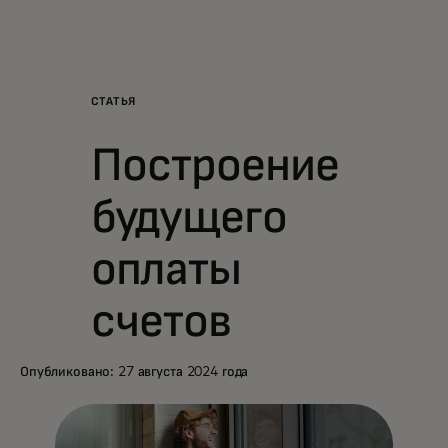
Для вас
Для бизнеса
СТАТЬЯ
Построение
Для всего мира
будущего
Для новаторов
оплаты
Новости и тренды
счетов
Опубликовано: 27 августа 2024 года