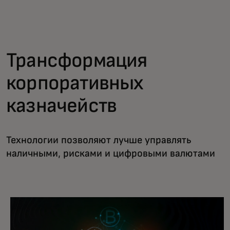
Для вас
Для бизнеса
Трансформация
корпоративных
Для всего мира
казначейств
Для новаторов
Технологии позволяют лучше управлять
Новости и тренды
наличными, рисками и цифровыми валютами