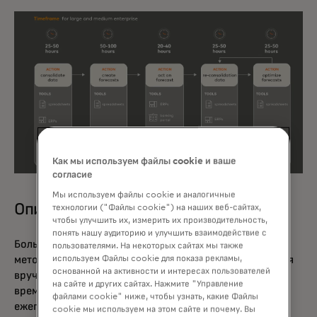
Как мы используем файлы cookie и ваше
согласие
Мы используем файлы cookie и аналогичные
Описание
технологии ("Файлы cookie") на наших веб-сайтах,
чтобы улучшить их, измерить их производительность,
понять нашу аудиторию и улучшить взаимодействие с
Большинство компаний используют неэффективные
пользователями. На некоторых сайтах мы также
используем Файлы cookie для показа рекламы,
методы для составления прогнозов. Модели создаются
основанной на активности и интересах пользователей
вручную и оптимизируются с заданным интервалом
на сайте и других сайтах. Нажмите "Управление
времени — ежемесячно, ежеквартально или даже
файлами cookie" ниже, чтобы узнать, какие Файлы
ежегодно.
cookie мы используем на этом сайте и почему. Вы