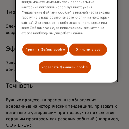
всегда можете изменить свои персональные
настройки согласия, используя инструмент
Технологии
"Управление файлами cookie" в нижней части экрана
(доступно в виде ссылки вместо кнопки на некоторых
сайтах). Это включает в себя отказ от некоторых или
Электронные таблицы используются для ручного
всех Файлов cookie, за исключением тех, которые
создания моделей прогноза
строго необходимы для работы сайта.
Эффективность
Принять Файлы cookie
Отклонить все
Значительное время тратится на ручное создание и
Управлять Файлами cookie
обновление моделей.
Точность
Ручные процессы и временные обновления,
основанные на исторических тенденциях, приводят к
неточным и устаревшим прогнозам, что не является
хорошим прогнозом для разовых событий (например,
COVID-19).