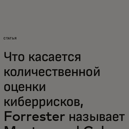
Для вас
Для бизнеса
СТАТЬЯ
Для всего мира
Что касается
Для новаторов
количественной
оценки
Новости и тренды
киберрисков,
Forrester называет