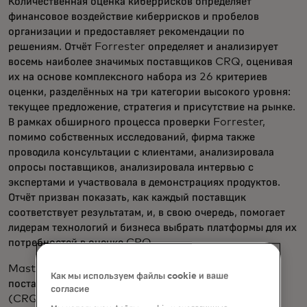
Количественная оценка киберрисков определяет
финансовое воздействие киберрисков и пробелов
организации и предоставляет рекомендации по
решениям. Отчёт Forrester определяет и анализирует
восемь наиболее значимых поставщиков CRQ, оценивая
их на основе комплексного набора из 26 критериев
оценки, разделённых на три категории высокого уровня:
текущее предложение, стратегия и присутствие на рынке.
В рамках обширного процесса проверки Forrester,
помимо собственных исследований, фирма также
проводила консультации с клиентами, анализировала
опросы поставщиков, анализировала интервью с
экспертами и участвовала в демонстрациях продуктов.
Отчёт призван показать, как каждый поставщик
соответствует результатам, и, в свою очередь, помогает
лидерам технологий и бизнеса выбрать платформы для их
потребностей в оценке CRQ.
Mastercard была выбрана одним из восьми ведущих
Как мы используем файлы cookie и ваше
поставщиков на рынке Cyber Risk Quantification
согласие
(CRQ). Каждый из выбранных игроков имеет доход от