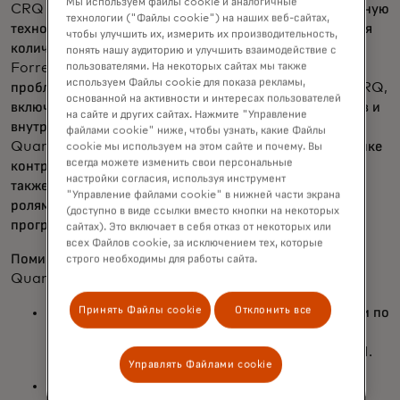
Мы используем файлы cookie и аналогичные
CRQ в размере 5 миллионов и более долларов, отдельную
технологии ("Файлы cookie") на наших веб-сайтах,
технологию CRQ, широкий спектр случаев применения
чтобы улучшить их, измерить их производительность,
количественного киберриска и интерес клиентов
понять нашу аудиторию и улучшить взаимодействие с
пользователями. На некоторых сайтах мы также
Forrester. Форрестер подчёркивает в отчёте, что
используем Файлы cookie для показа рекламы,
проблемы, с которыми сталкиваются организации в CRQ,
основанной на активности и интересах пользователей
включают «недостаток данных, аналитических навыков и
на сайте и других сайтах. Нажмите "Управление
внутренней поддержки». В отчёте Mastercard Cyber
файлами cookie" ниже, чтобы узнать, какие Файлы
Quant отмечена своим подходом, основанным на оценке
cookie мы используем на этом сайте и почему. Вы
всегда можете изменить свои персональные
контроля, к CRQ для организаций любого размера, а
настройки согласия, используя инструмент
также подходом к управлению оценками и доступом по
"Управление файлами cookie" в нижней части экрана
ролям, что облегчает клиентам масштабирование
(доступно в виде ссылки вместо кнопки на некоторых
программ управления рисками.
сайтах). Это включает в себя отказ от некоторых или
всех Файлов cookie, за исключением тех, которые
Помимо количественной оценки киберрисков, Cyber
строго необходимы для работы сайта.
Quant помогает организациям с:
Принять Файлы cookie
Отклонить все
Качественные и количественные оценки зрелости по
таким фреймворкам и стандартам, как NIST, PCI,
ISO 27001, Cloud Security Alliance CAIQ и CRI.
Управлять Файлами cookie
Управление различными ручными и