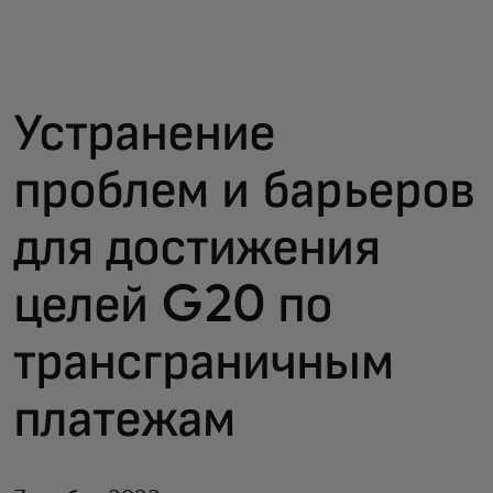
Для вас
Для бизнеса
Устранение
проблем и барьеров
Для всего мира
для достижения
Для новаторов
целей G20 по
Новости и тренды
трансграничным
платежам