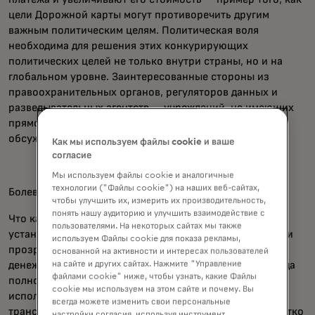
цели Дорожной карты могут противоречить другим
важным политическим целям. Политическая воля
необходима для решения этих конкурирующих
политических целей не только внутри страны, но и на
глобальном уровне. Заинтересованные стороны из
правоохранительных органов, регуляторов данных и
разведывательных агентств — учреждений, не имеющих
прямого членства в ФСБ — должны быть частью этого
обсуждения.
Как мы используем файлы cookie и ваше
согласие
Мы используем файлы cookie и аналогичные
технологии ("Файлы cookie") на наших веб-сайтах,
Болевые точки и цели
чтобы улучшить их, измерить их производительность,
понять нашу аудиторию и улучшить взаимодействие с
Что касается сложных точек и целей, Дорожная карта
пользователями. На некоторых сайтах мы также
установила цели в областях затрат, скорости, доступа и
используем Файлы cookie для показа рекламы,
прозрачности для оптовых платежей, розничных и
основанной на активности и интересах пользователей
на сайте и других сайтах. Нажмите "Управление
денежных переводов. Такое применение целей не всегда
файлами cookie" ниже, чтобы узнать, какие Файлы
полностью отражает широкий спектр сценариев
cookie мы используем на этом сайте и почему. Вы
использования и локальные рыночные факторы для
всегда можете изменить свои персональные
трансграничных потоков — такие платежи не всегда чётко
настройки согласия, используя инструмент