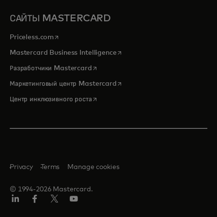
САЙТЫ MASTERCARD
opens in a new tab
Priceless.com
opens in a new tab
Mastercard Business Intelligence
opens in a new tab
Разработчики Mastercard
opens in a new tab
Маркетинговый центр Mastercard
opens in a new tab
Центр инклюзивного роста
Privacy
Terms
Manage cookies
© 1994-2026 Mastercard.
LinkedIn
Facebook
Twitter/X
Youtube