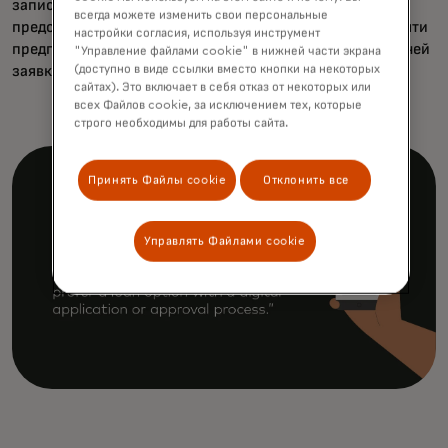
записи при подаче заявки на кредит. И, будучи
всегда можете изменить свои персональные
представителями цифрового поколения, девять из десяти
настройки согласия, используя инструмент
предпочли бы вариант кредитования с цифровой подачей
"Управление файлами cookie" в нижней части экрана
(доступно в виде ссылки вместо кнопки на некоторых
заявки или процессом одобрения.
сайтах). Это включает в себя отказ от некоторых или
всех Файлов cookie, за исключением тех, которые
строго необходимы для работы сайта.
Принять Файлы cookie
Отклонить все
Управлять Файлами cookie