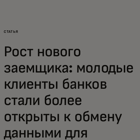
Для вас
Для бизнеса
СТАТЬЯ
Рост нового
Для всего мира
заемщика: молодые
Для новаторов
клиенты банков
Новости и тренды
стали более
открыты к обмену
данными для