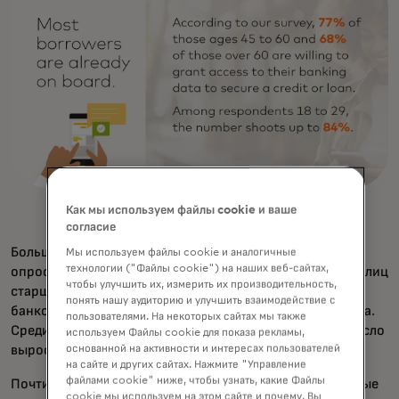
Как мы используем файлы cookie и ваше
согласие
Большинство заемщиков уже в деле. Согласно нашему
Мы используем файлы cookie и аналогичные
технологии ("Файлы cookie") на наших веб-сайтах,
опросу, 77% людей в возрасте от 45 до 60 лет и 68% лиц
чтобы улучшить их, измерить их производительность,
старше 60 лет готовы предоставить доступ к своим
понять нашу аудиторию и улучшить взаимодействие с
банковским данным для получения кредита или кредита.
пользователями. На некоторых сайтах мы также
Среди респондентов в возрасте от 18 до 29 лет это число
используем Файлы cookie для показа рекламы,
основанной на активности и интересах пользователей
выросло до 84%.
на сайте и других сайтах. Нажмите "Управление
файлами cookie" ниже, чтобы узнать, какие Файлы
Почти 60% молодых клиентов уже связали свои учетные
cookie мы используем на этом сайте и почему. Вы