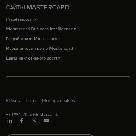
САЙТЫ MASTERCARD
opens in a new tab
Priceless.com
opens in a new tab
Mastercard Business Intelligence
opens in a new tab
Разработчики Mastercard
opens in a new tab
Маркетинговый центр Mastercard
opens in a new tab
Центр инклюзивного роста
Privacy
Terms
Manage cookies
© 1994-2026 Mastercard.
LinkedIn
Facebook
Twitter/X
Youtube