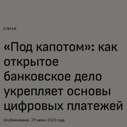
Для вас
Для бизнеса
СТАТЬЯ
«Под капотом»: как
Для всего мира
открытое
Для новаторов
банковское дело
Новости и тренды
укрепляет основы
цифровых платежей
Опубликовано: 29 июня 2023 года