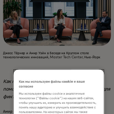
Джесс Тёрнер и Амир Уэйн в беседе на Круглом столе
технологических инноваций, Master Tech Center, Нью-Йорк
Как партнерство между i2c и Mastercard
Как мы используем файлы cookie и ваше
согласие
помогает обеспечить первоклассный сервис для
Мы используем файлы cookie и аналогичные
финтех-новаторов?
технологии ("Файлы cookie") на наших веб-сайтах,
чтобы улучшить их, измерить их производительность,
понять нашу аудиторию и улучшить взаимодействие с
Амир Уэйн: Важная часть опыта цифровых платежей
пользователями. На некоторых сайтах мы также