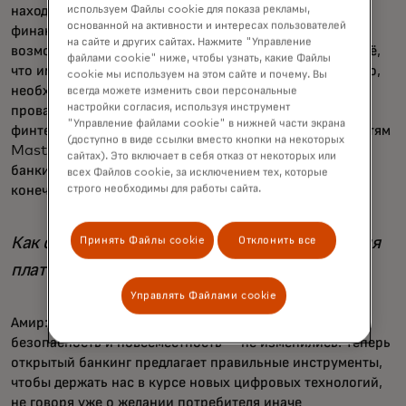
используем Файлы cookie для показа рекламы,
находится в руках банков и финтех-компаний. Эти
основанной на активности и интересах пользователей
финансовые учреждения предоставляют потребителям
на сайте и других сайтах. Нажмите "Управление
возможность делать банки, брать займы и покупать всё,
файлами cookie" ниже, чтобы узнать, какие Файлы
что им нужно. Чтобы эти сервисы работали безупречно,
cookie мы используем на этом сайте и почему. Вы
необходимо много связей между Mastercard и такими
всегда можете изменить свои персональные
настройки согласия, используя инструмент
провайдерами, как i2c. Через нашу платформу банки и
"Управление файлами cookie" в нижней части экрана
финтех-компании могут получить доступ к возможностям
(доступно в виде ссылки вместо кнопки на некоторых
Mastercard — таким как цифровизация, открытый
сайтах). Это включает в себя отказ от некоторых или
банкинг и API — чтобы расширить эти услуги своим
всех Файлов cookie, за исключением тех, которые
строго необходимы для работы сайта.
конечным пользователям.
Как открытый банкинг усиливает предложения
Принять Файлы cookie
Отклонить все
платформ i2c?
Управлять Файлами cookie
Амир: Основные принципы платежей — удобство,
безопасность и повсеместность — не изменились. Теперь
открытый банкинг предлагает правильные инструменты,
чтобы держать нас в курсе новых цифровых технологий,
не говоря уже о желании потребителя иначе