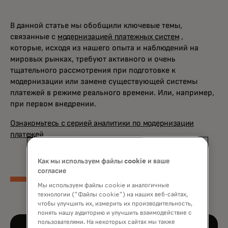
В данной статье мы обобщили ключевые темы,
связанные с
модернизацией платежных систем
,
которые, исходя из нашего опыта и наблюдений на
мировых рынках, требуют активного и очень
тщательного рассмотрения при подготовке к
модернизации или замене существующей системы
платежей в режиме реального времени. Или, например,
при первом внедрении.
Ознакомьтесь с серией аналитики по модернизации
платежей
Как мы используем файлы cookie и ваше
согласие
Мы используем файлы cookie и аналогичные
технологии ("Файлы cookie") на наших веб-сайтах,
чтобы улучшить их, измерить их производительность,
понять нашу аудиторию и улучшить взаимодействие с
пользователями. На некоторых сайтах мы также