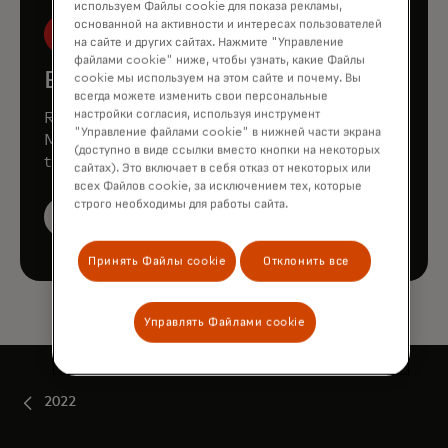
используем Файлы cookie для показа рекламы,
основанной на активности и интересах пользователей
на сайте и других сайтах. Нажмите "Управление
файлами cookie" ниже, чтобы узнать, какие Файлы
Book a demo
cookie мы используем на этом сайте и почему. Вы
всегда можете изменить свои персональные
настройки согласия, используя инструмент
Request a personalized demo to learn how
"Управление файлами cookie" в нижней части экрана
Mastercard can enhance your business
(доступно в виде ссылки вместо кнопки на некоторых
through our products and services.
сайтах). Это включает в себя отказ от некоторых или
всех Файлов cookie, за исключением тех, которые
строго необходимы для работы сайта.
Book a demo
Принять Файлы cookie
Отклонить все
Управлять Файлами cookie
2022