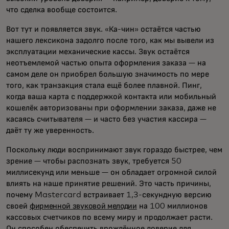
что сделка вообще состоится.
Вот тут и появляется звук. «Ка-чин» остаётся частью
нашего лексикона задолго после того, как мы вывели из
эксплуатации механические кассы. Звук остаётся
неотъемлемой частью опыта оформления заказа — на
самом деле он приобрел большую значимость по мере
того, как транзакция стала ещё более плавной. Пинг,
когда ваша карта с поддержкой контакта или мобильный
кошелёк авторизованы при оформлении заказа, даже не
касаясь считывателя — и часто без участия кассира —
даёт ту же уверенность.
Поскольку люди воспринимают звук гораздо быстрее, чем
зрение — чтобы распознать звук, требуется 50
миллисекунд или меньше — он обладает огромной силой
влиять на наше принятие решений. Это часть причины,
почему Mastercard встраивает 1,3-секундную версию
своей
фирменной звуковой мелодии
на 100 миллионов
кассовых счетчиков по всему миру и продолжает расти.
Он способен обеспечить врождённое доверие для