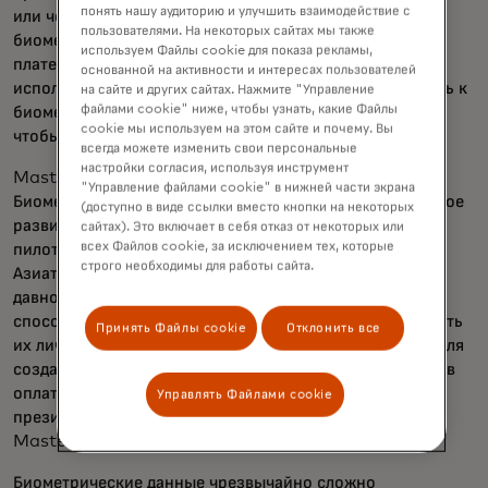
понять нашу аудиторию и улучшить взаимодействие с
или через приложение, регистрировать свои
пользователями. На некоторых сайтах мы также
биометрические данные и привязывать к ним свои
используем Файлы cookie для показа рекламы,
платежные реквизиты. Тогда им останется лишь
основанной на активности и интересах пользователей
использовать распознавание лица или поднести ладонь к
на сайте и других сайтах. Нажмите "Управление
файлами cookie" ниже, чтобы узнать, какие Файлы
биометрическому считывателю на кассе, вместо того
cookie мы используем на этом сайте и почему. Вы
чтобы доставать карты или телефоны.
всегда можете изменить свои персональные
настройки согласия, используя инструмент
Mastercard недавно запустила программу
"Управление файлами cookie" в нижней части экрана
Биометрической кассы, чтобы направлять ответственное
(доступно в виде ссылки вместо кнопки на некоторых
развитие этой новой технологии. Ожидается запуск
сайтах). Это включает в себя отказ от некоторых или
всех Файлов cookie, за исключением тех, которые
пилотных проектов в регионе Ближнего Востока и
строго необходимы для работы сайта.
Азиатско-Тихоокеанского региона в 2021 году. «Мы
давно считали, что биометрия — более безопасный
способ, чем пароли, чтобы распознавать и подтверждать
Принять Файлы cookie
Отклонить все
их личности, и хотим использовать эту безопасность для
создания более бесшовных и инновационных способов
оплаты», — говорит Крис Рейд, исполнительный вице-
Управлять Файлами cookie
президент по идентификационным решениям в
Mastercard.
Биометрические данные чрезвычайно сложно