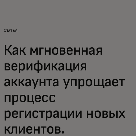
Для вас
Для бизнеса
СТАТЬЯ
Как мгновенная
Для всего мира
верификация
Для новаторов
аккаунта упрощает
Новости и тренды
процесс
регистрации новых
клиентов.