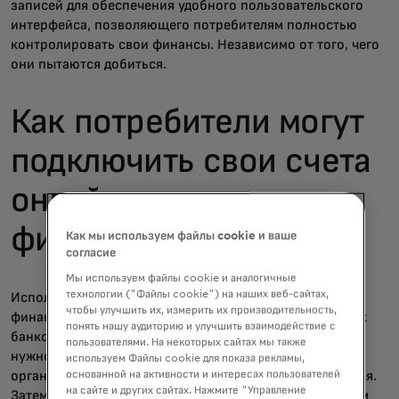
записей для обеспечения удобного пользовательского
интерфейса, позволяющего потребителям полностью
контролировать свои финансы. Независимо от того, чего
они пытаются добиться.
Как потребители могут
подключить свои счета
онлайн и отслеживать
финансовые данные
Как мы используем файлы cookie и ваше
согласие
Мы используем файлы cookie и аналогичные
технологии ("Файлы cookie") на наших веб-сайтах,
Используя наш
виджет Finicity
Connect в составе
чтобы улучшить их, измерить их производительность,
финансовых приложений или сервисов, подключение к
понять нашу аудиторию и улучшить взаимодействие с
банковским счетам онлайн просто и быстро. Всё, что
пользователями. На некоторых сайтах мы также
нужно потребителю — это войти в свою финансовую
используем Файлы cookie для показа рекламы,
основанной на активности и интересах пользователей
организацию с указанием имени пользователя и пароля.
на сайте и других сайтах. Нажмите "Управление
Затем они смогут выбрать, к каким аккаунтам и данным