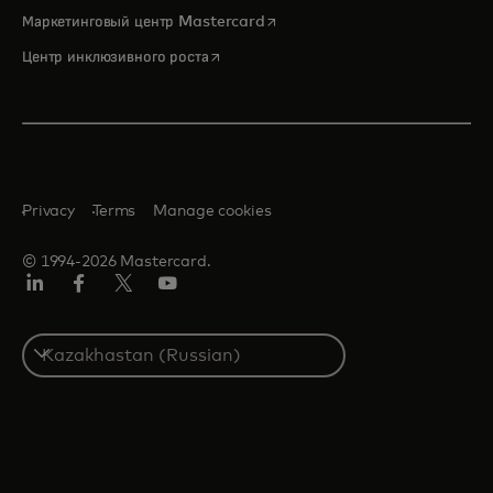
opens in a new tab
Маркетинговый центр Mastercard
opens in a new tab
Центр инклюзивного роста
Privacy
Terms
Manage cookies
© 1994-2026 Mastercard.
LinkedIn
Facebook
Twitter/X
Youtube
Select
a
country