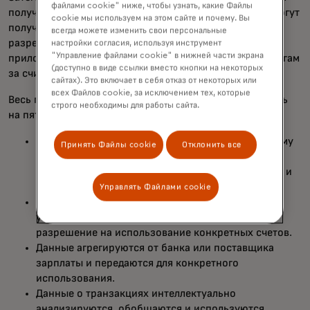
файлами cookie" ниже, чтобы узнать, какие Файлы
получить доступ. С помощью Connect потребители могут
cookie мы используем на этом сайте и почему. Вы
получить выгоду от своих финансовых данных, легко
всегда можете изменить свои персональные
разрешив данные и получая доступ к новым
настройки согласия, используя инструмент
"Управление файлами cookie" в нижней части экрана
приложениям, аккаунтам или другим финансовым услугам
(доступно в виде ссылки вместо кнопки на некоторых
за считанные минуты.
сайтах). Это включает в себя отказ от некоторых или
всех Файлов cookie, за исключением тех, которые
Весь процесс цифровой верификации можно разделить
строго необходимы для работы сайта.
на пять простых шагов:
Когда приходит время подключиться к банковскому
Принять Файлы cookie
Отклонить все
счету, приложение или сервис запрашивает у
пользователя разрешение на доступ к его счетам и
предоставляет условия обмена данными.
Управлять Файлами cookie
Потребитель выбирает финансовые учреждения,
услугами которых он хочет пользоваться, и дает
разрешение на использование конкретных счетов.
Данные агрегируются от банка или поставщика
зарплаты и передаются для конкретного
использования.
Данные о транзакциях интеллектуально
анализируются, обобщаются и используются